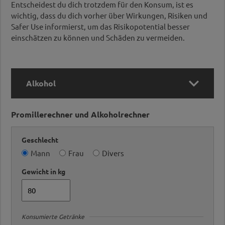
Entscheidest du dich trotzdem für den Konsum, ist es
wichtig, dass du dich vorher über Wirkungen, Risiken und
Safer Use informierst, um das Risikopotential besser
einschätzen zu können und Schäden zu vermeiden.

Alkohol
Promillerechner und Alkoholrechner
Alkohol
Geschlecht
Substanz
Mann
Frau
Divers
Alkohol (Ethanol) wird durch die Vergärung von
Zucker aus Früchten und Getreide gewonnen.
Gewicht in kg
Konsumform: trinken.
Wirkung
Wirkungseintritt bereits ab 5 Min., nach 60 Min.
Konsumierte Getränke
der Einnahme höchste Alkoholkonzentration im