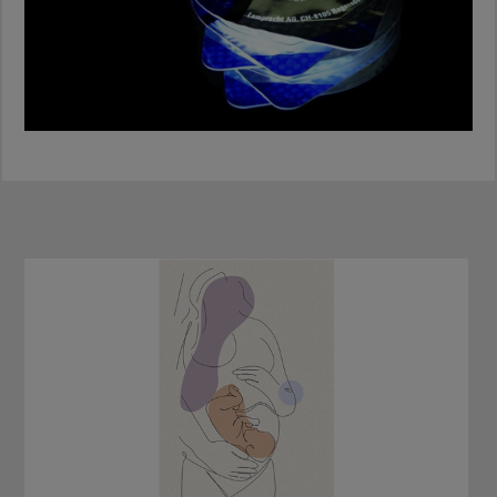
werden und wirkt ähnlich wie Opium, aber stärker.
Verwechslungsgefahr!
Das Abhängigkeitspotenzial ist höher und das
• Verzichte auf den Konsum von LSD/Psilocybin bei
Spritzen beinhaltet weitere Risiken wie
psychischen Störungen oder Herzproblemen!
Infektionen oder Abszesse.
Achtung: Hohe Dosen können tödlich sein! Ist der
Körper an die Sub­stanz gewöhnt, treten 8 - 12
Stunden nach der letzten Einnahme heftige
körperliche Entzugserscheinungen ein! Besonders
beim Spritzen ist es wichtig, immer steriles und
eigenes Spritzbesteck zu verwenden!