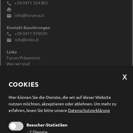
+39 0471 324 801


info@forum-p.it

Kontakt Essstörungen
+39 0471 970039

info@infes.it

Links
Forum Prävention
Wer wir sind
Impressum
Datenschutzerklärung
Cookieeinstellungen ändern
COOKIES
Newsletter Anmeldung
Hier können Sie die Dienste, die wir auf dieser Website
nutzen möchten, akzeptieren oder ablehnen.
Um mehr zu
erfahren, lesen Sie bitte unsere
Datenschutzerklärung
Besucher-Statistiken
↓
2
Dienste