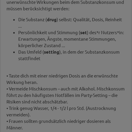
unerwünschte Wirkungen beim dem Substanzkonsum und
müssen berücksichtigt werden:
Die Substanz (
drug
) selbst: Qualität, Dosis, Reinheit
...
Persönlichkeit und Stimmung (
set
) des*r Nutzers*in:
Erwartungen, Ängste, momentane Stimmungen,
körperlicher Zustand ...
Das Umfeld (
setting
), in dem der Substanzkonsum
stattfindet
• Taste dich mit einer niedrigen Dosis an die erwünschte
Wirkung heran.
• Vermeide Mischkonsum – auch mit Alkohol. Mischkonsum
führt zu den häufigsten Notfällen im Party-Setting – die
Risiken sind nicht abschätzbar.
• Trink genug Wasser, 1/4 - 1/2 l pro Std. (Austrock­nung
vermeiden).
• Frauen sollten grundsätzlich niedriger dosieren als
Männer.