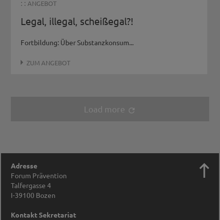
: :
ANGEBOT
Legal, illegal, scheißegal?!
Fortbildung: Über Substanzkonsum...
ZUM ANGEBOT
Load more
refresh

Adresse
Forum Prävention
Talfergasse 4
I-39100
Bozen
Kontakt Sekretariat