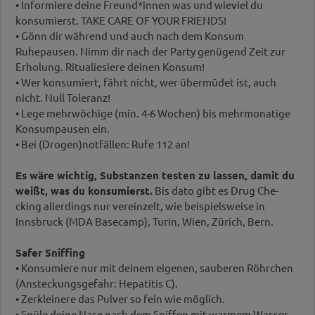
• Informiere deine Freund*innen was und wieviel du
konsumierst. TAKE CARE OF YOUR FRIENDS!
• Gönn dir während und auch nach dem Konsum
Ruhepausen. Nimm dir nach der Party genügend Zeit zur
Erholung. Ritualiesiere deinen Konsum!
• Wer konsumiert, fährt nicht, wer übermüdet ist, auch
nicht. Null Toleranz!
• Lege mehrwöchige (min. 4-6 Wochen) bis mehrmo­natige
Konsumpausen ein.
• Bei (Drogen)notfällen: Rufe 112 an!
Es wäre wichtig, Substanzen testen zu lassen, damit du
weißt, was du konsumierst.
Bis dato gibt es Drug Che­
cking allerdings nur vereinzelt, wie beispielsweise in
Innsbruck (MDA Basecamp), Turin, Wien, Zürich, Bern.
Safer Sniffing
• Konsumiere nur mit deinem eigenen, sauberen Röhrchen
(Ansteckungsgefahr: Hepatitis C).
• Zerkleinere das Pulver so fein wie möglich.
• Spüle deine Nase nach dem Sniffen mit warmem Wasser