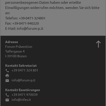
personenbezogenen Daten haben oder erteilte
Einwilligungen widerrufen möchten, wenden Sie sich bitte
an:
Telefon: +39-0471-324801
Fax: +39-0471-940220
E-Mail: info@forum-p.it

Adresse
Forum Prävention
Talfergasse 4
I-39100
Bozen
Kontakt Sekretariat
+39 0471 324 801


info@forum-p.it

Kontakt Essstörungen
+39 0471 970039

info@infes.it
