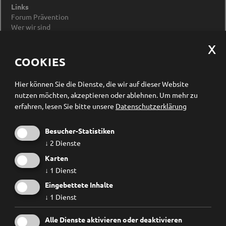
Links
Forum Prävention
Wer wir sind
Impressum
Datenschutzerklärung
Cookieeinstellungen ändern
COOKIES
Newsletter Anmeldung
Hier können Sie die Dienste, die wir auf dieser Website
nutzen möchten, akzeptieren oder ablehnen.
Um mehr zu
erfahren, lesen Sie bitte unsere
Datenschutzerklärung
Besucher-Statistiken
↓
2
Dienste
Karten
↓
1
Dienst
Eingebettete Inhalte
↓
1
Dienst
Ich habe die
Datenschutzbestimmungen
gelesen und
Alle Dienste aktivieren oder deaktivieren
erkenne diese ausdrücklich an.