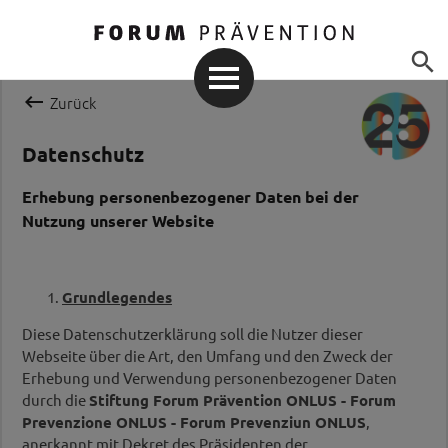


Zurück
Datenschutz
Erhebung personenbezogener Daten bei der
Nutzung unserer Website
Grundlegendes
Diese Datenschutzerklärung soll die Nutzer dieser
Webseite über die Art, den Umfang und den Zweck der
Erhebung und Verwendung personenbezogener Daten
durch die
Stiftung Forum Prävention ONLUS - Forum
Prevenzione ONLUS - Forum Prevenziun ONLUS
,
anerkannt mit Dekret des Präsidenten der