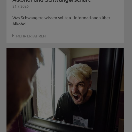
21.7.2026
Pustertal
Was Schwangere wissen sollten - Informationen über
Ahrntal:
Aggregat
Alkohol i...
Bruneck:
UFO
Hochpustertal:
Jugenddienst Hochpustertal
MEHR ERFAHREN
Sand in Taufers:
Loop
Unteres Pustertal:
Jugenddienst Unteres
Pustertal
Jugenddienst Gadertal:
Jugenddienst
Gadertal
Eisacktal
Brixen:
JuZe Kass
Gröden:
Saut
Unteres Eisacktal:
Jugenddienst Unteres
Eisacktal
Wipptal:
Jugenddienst Wipptal
Bozen und Umgebung