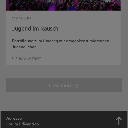
: :
ANGEBOT
Jugend im Rausch
Fortbildung zum Umgang mit drogenkonsumierenden
Jugendlichen...
ZUM ANGEBOT
Load more
refresh

Adresse
Forum Prävention