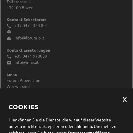
Talfergasse 4
I-39100
Bozen
Kontakt Sekretariat
+39 0471 324 801


info@forum-p.it

Kontakt Essstörungen
+39 0471 970039

info@infes.it

Links
Forum Prävention
Wer wir sind
Impressum
Datenschutzerklärung
Cookieeinstellungen ändern
COOKIES
Newsletter Anmeldung
Hier können Sie die Dienste, die wir auf dieser Website
nutzen möchten, akzeptieren oder ablehnen.
Um mehr zu
erfahren, lesen Sie bitte unsere
Datenschutzerklärung