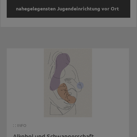
nahegelegensten Jugendeinrichtung vor Ort
Buchen Sie das Angebot direkt bei der
nahegelegensten Jugendeinrichtung vor Ort
Vinschgau
Obervinschgau:
Jugenddienst
Obervinschgau
Naturns:
Juze Naturns
Meran-Umgebung
Jugendtreff St. Martin i. P.:
Jugendtreff
S.M.i.P
Meran, Obermais, Riffian,
: :
INFO
Kuens:
Jugenddienst Meran
Alkohol und Schwangerschaft