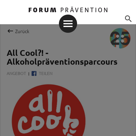


Zurück
All Cool?! -
Alkoholpräventionsparcours
ANGEBOT
TEILEN