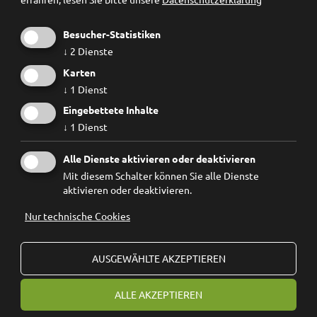
Besucher-Statistiken
↓
2
Dienste
Karten
↓
1
Dienst
Eingebettete Inhalte
↓
1
Dienst
Ich habe die
Datenschutzbestimmungen
gelesen und
Alle Dienste aktivieren oder deaktivieren
erkenne diese ausdrücklich an.
Mit diesem Schalter können Sie alle Dienste
aktivieren oder deaktivieren.
Nur technische Cookies
© 2026
Forum Prävention
MwSt.-Nr.: 02267890214 - Steuernummer 94074740211
AUSGEWÄHLTE AKZEPTIEREN
Stiftung Forum Prävention KDS
ALLE AKZEPTIEREN