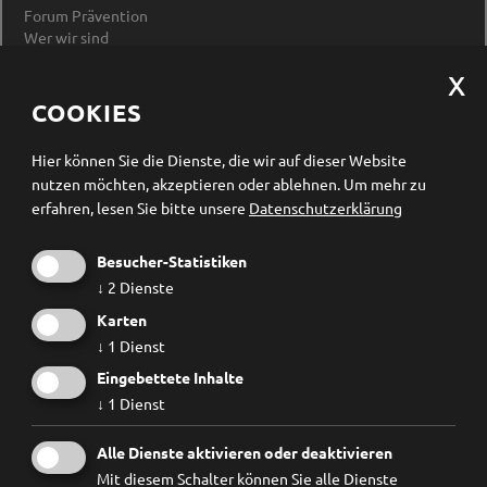
Forum Prävention
Wer wir sind
Impressum
Datenschutzerklärung
Cookieeinstellungen ändern
COOKIES
Newsletter Anmeldung
Hier können Sie die Dienste, die wir auf dieser Website
nutzen möchten, akzeptieren oder ablehnen.
Um mehr zu
erfahren, lesen Sie bitte unsere
Datenschutzerklärung
Besucher-Statistiken
↓
2
Dienste
Karten
↓
1
Dienst
Eingebettete Inhalte
↓
1
Dienst
Ich habe die
Datenschutzbestimmungen
gelesen und
Alle Dienste aktivieren oder deaktivieren
erkenne diese ausdrücklich an.
Mit diesem Schalter können Sie alle Dienste