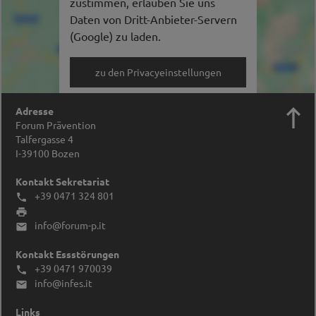
zustimmen, erlauben Sie uns
Daten von Dritt-Anbieter-Servern
(Google) zu laden.
zu den Privacyeinstellungen

Adresse
Forum Prävention
Talfergasse 4
I-39100
Bozen
Kontakt Sekretariat
+39 0471 324 801


info@forum-p.it

Kontakt Essstörungen
+39 0471 970039

info@infes.it

Links