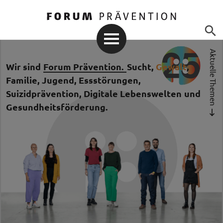

Aktuelle Themen
Wir sind 
Forum Prävention. 
Sucht
, 
Gewalt
, 
Familie
, 
Jugend
, 
Essstörungen
,
Suizidprävention
, 
Digitale Lebenswelten
und 
Gesundheitsförderung
.
