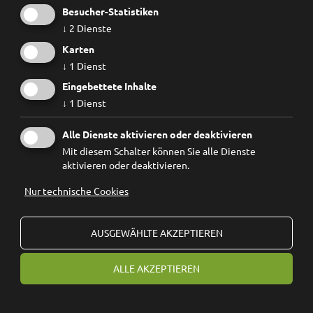
Besucher-Statistiken
↓
2
Dienste
Karten
↓
1
Dienst
Eingebettete Inhalte
↓
1
Dienst
Alle Dienste aktivieren oder deaktivieren
Mit diesem Schalter können Sie alle Dienste
aktivieren oder deaktivieren.
Ich habe die
Datenschutzbestimmungen
gelesen und
erkenne diese ausdrücklich an.
Nur technische Cookies
AUSGEWÄHLTE AKZEPTIEREN
© 2026
Forum Prävention
MwSt.-Nr.: 02267890214 - Steuernummer 94074740211
ALLE AKZEPTIEREN
Stiftung Forum Prävention KDS