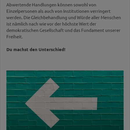
Identifikationsmöglichkeit sehr gering.
Park, wird ausschließlich ein junger,
zu den vollzeitangestellten Männern
Privilegien bestimmter Gruppen und/oder die
Abwertende Handlungen können sowohl von
männlicher, Schwarzer Mann von der Polizei
geringer sind.
Nachteile anderer Gruppen nicht hinterfragt. Das
Einzelpersonen als auch von Institutionen verringert
wegen des Verdachts auf Drogenhandels
ist aber wichtig! Denn zur Reduktion von
werden. Die Gleichbehandlung und Würde aller Menschen
kontrolliert.
Benachteiligungen müssen auch bestehende und
ist nämlich nach wie vor der höchste Wert der
vertraute Strukturen erst einmal als ungerecht
demokratischen Gesellschaft und das Fundament unserer
und veränderbar erkannt werden.
Freiheit.
Beispiel: In Geburtsdokumenten das
Du machst den Unterschied!
Geschlecht als männlich oder weiblich
festzulegen zu müssen, diskriminiert die
Minderheit der intergeschlechtlichen
Menschen