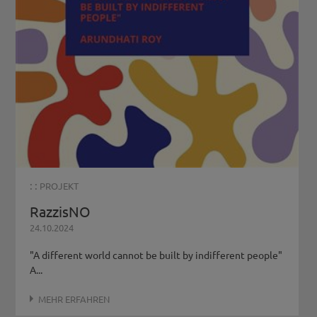
: :
PROJEKT
RazzisNO
24.10.2024
"A different world cannot be built by indifferent people"
A...
MEHR ERFAHREN