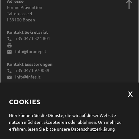

Adresse
Forum Prävention
Talfergasse 4
I-39100
Bozen
Kontakt Sekretariat
+39 0471 324 801


info@forum-p.it

Kontakt Essstörungen
+39 0471 970039

info@infes.it

Links
Forum Prävention
COOKIES
Wer wir sind
Impressum
Datenschutzerklärung
Hier können Sie die Dienste, die wir auf dieser Website
Cookieeinstellungen ändern
nutzen möchten, akzeptieren oder ablehnen.
Um mehr zu
erfahren, lesen Sie bitte unsere
Datenschutzerklärung
Newsletter Anmeldung