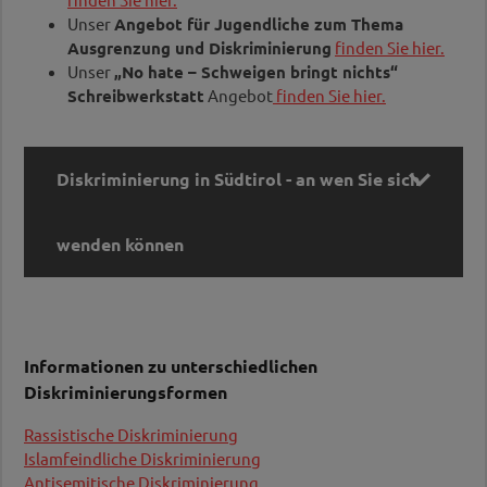
Unser
Angebot für Jugendliche zum Thema
Ausgrenzung und Diskriminierung
finden Sie hier.
Unser
„No hate – Schweigen bringt nichts“
Schreibwerkstatt
Angebot
finden Sie hier.

Diskriminierung in Südtirol - an wen Sie sich
wenden können
Diskriminierung in Südtirol - an wen Sie sich
wenden können
Informationen zu unterschiedlichen
Diskriminierungsformen
In Südtirol wird in der Südtiroler
Volksanwaltschaft
wurde im Jänner 2022 die
Rassistische Diskriminierung
Antidiskriminierungsstelle
eingerichtet. Sowohl
Islamfeindliche Diskriminierung
Menschen die von rassistischer, ethnischer,
Antisemitische Diskriminierung