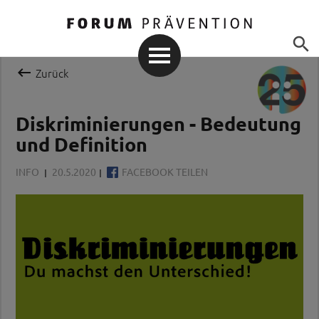


Zurück
Diskriminierungen - Bedeutung
und Definition
INFO
20.5.2020
FACEBOOK TEILEN