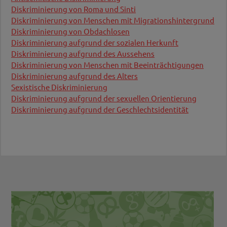
sprachlicher, kultureller oder religiöser
Diskriminierung von Roma und Sinti
Diskriminierung betroffen sind, als auch
Diskriminierung von Menschen mit Migrationshintergrund
Menschen die aufgrund von Homo-, Bi- und
Diskriminierung von Obdachlosen
Transphobie, einer Behinderung, des Aussehens,
Diskriminierung aufgrund der sozialen Herkunft
des Alters, oder aufgrund der Herkunft und der
Diskriminierung aufgrund des Aussehens
Zugehörigkeit zu einer Nation Benachteiligung,
Diskriminierung von Menschen mit Beeinträchtigungen
Abwertung und/oder Ausgrenzung erleben,
Diskriminierung aufgrund des Alters
erhalten dort Beratung und Unterstützung.
Sexistische Diskriminierung
Wichtige Infos diesbezüglich finden Sie
hier
oder
Diskriminierung aufgrund der sexuellen Orientierung
via Mail an
info@antidiskriminierungsstelle.bz.it
Diskriminierung aufgrund der Geschlechtsidentität