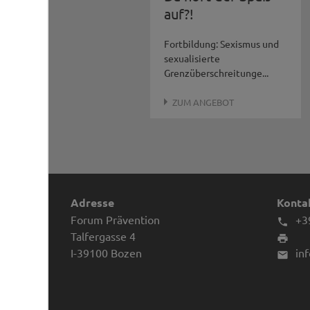
auf?!
Fortbildung: Sexismus und
sexualisierte
Grenzüberschreitunge...
ZUM ANGEBOT
Adresse
Kontak
Forum Prävention
+3

Talfergasse 4

I-39100
Bozen
in
