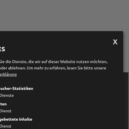
ES
Sie die Dienste, die wir auf dieser Website nutzen möchten,
oder ablehnen.
Um mehr zu erfahren, lesen Sie bitte unsere
erklärung

Links
ucher-Statistiken
Forum Prävention
Dienste
Wer wir sind
ten
Impressum
Dienst
Datenschutzerklärung
Cookieeinstellungen ändern
gebettete Inhalte
Dienst