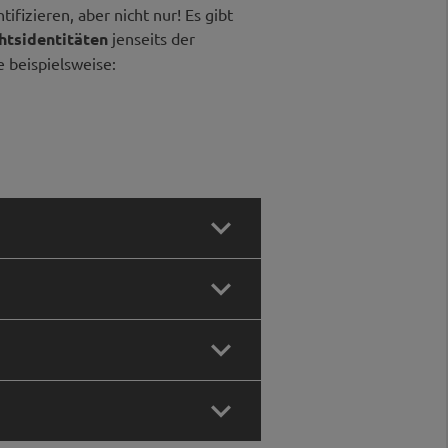
tifizieren, aber nicht nur! Es gibt
chtsidentitäten
jenseits der
e beispielsweise:



ner der Kategorien „Mann“ oder
d weiblich wechselnd oder weder

Geburt zugewiesenem Geschlecht
 geschlechtsangleichenden
nur zwei Geschlechter, nämlich