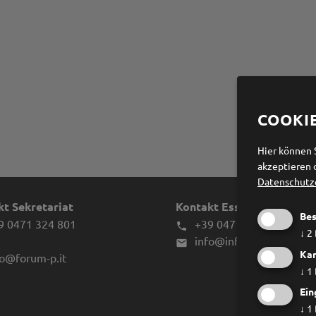
COOKI
Hier können 
akzeptieren 
Datenschutz
t Sekretariat
Kontakt Essstörungen
Bes
9 0471 324 801
+39 0471 970039

↓
2
info@infes.it

Kar
fo@forum-p.it
↓
1
Ein
↓
1