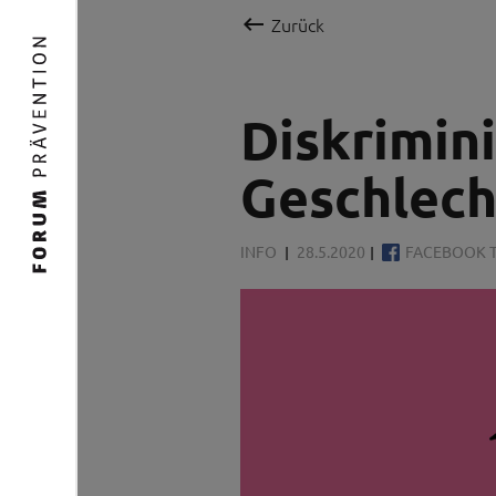

Zurück
Diskrimin
Geschlech
INFO
28.5.2020
FACEBOOK T