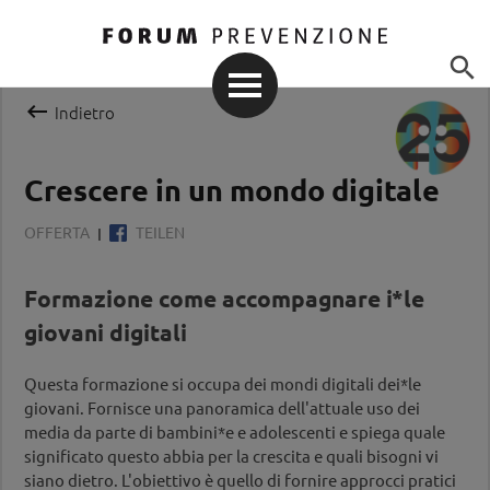


Indietro
Crescere in un mondo digitale
OFFERTA
TEILEN
Formazione come accompagnare i*le
giovani digitali
Questa formazione si occupa dei mondi digitali dei*le
giovani. Fornisce una panoramica dell'attuale uso dei
media da parte di bambini*e e adolescenti e spiega quale
significato questo abbia per la crescita e quali bisogni vi
siano dietro. L'obiettivo è quello di fornire approcci pratici