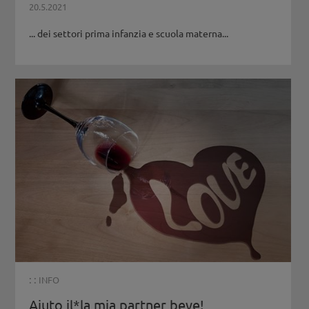
20.5.2021
... dei settori prima infanzia e scuola materna...
: :
INFO
Aiuto il*la mia partner beve!