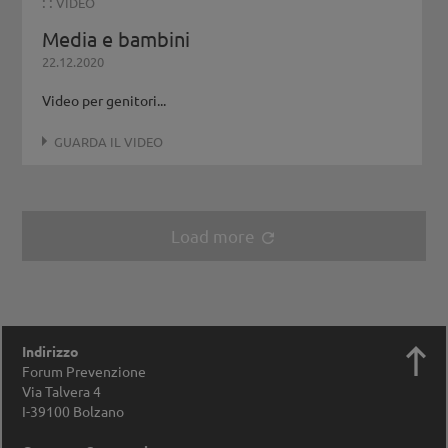
: :
VIDEO
Media e bambini
22.12.2020
Video per genitori...
GUARDA IL VIDEO
Load more
refresh

Indirizzo
Forum Prevenzione
Via Talvera 4
I-39100
Bolzano