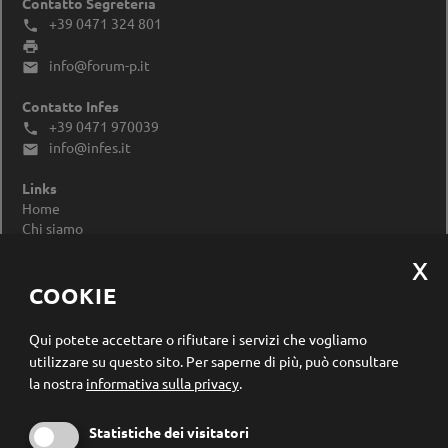
Contatto Segreteria
+39 0471 324 801


info@forum-p.it

Contatto Infes
+39 0471 970039

info@infes.it

Links
Home
Chi siamo
Impressum
Privacy Policy
Modificare le impostazioni dei cookie
COOKIE
Registrazione newsletter
Qui potete accettare o rifiutare i servizi che vogliamo
utilizzare su questo sito.
Per saperne di più, può consultare
la nostra
informativa sulla privacy
.
Statistiche dei visitatori