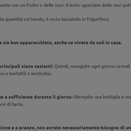
l pasto con un frutto o delle noci. Il lento sgusciare delle noci po
a quantità sul tavolo, il resto lasciatelo in frigorifero.
a sia ben apparecchiata, anche se vivete da soli in casa.
rincipali siano sazianti:
Quindi, mangiate ogni giorno cereali i
ni o borlotti) e lenticchie.
a a sufficienza durante il giorno:
Riempite una bottiglia e me
vi di berla.
zione e a pranzo, non avrete necessariamente bisogno di uno