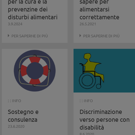
per la cura e la
sapere per
prevenzine dei
alimentarsi
disturbi alimentari
correttamente
3.9.2024
26.5.2021
PER SAPERNE DI PIÙ
PER SAPERNE DI PIÙ
: :
: :
INFO
INFO
Sostegno e
Discriminazione
consulenza
verso persone con
disabilità
23.6.2020
8.6.2020