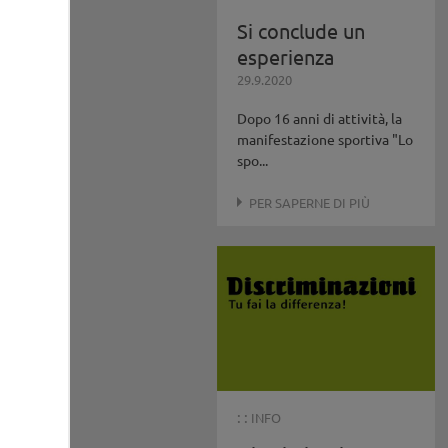
Si conclude un
esperienza
29.9.2020
Dopo 16 anni di attività, la
manifestazione sportiva "Lo
spo...
PER SAPERNE DI PIÙ
: :
INFO