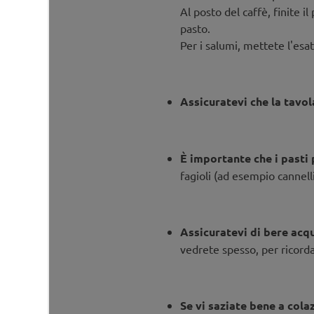
Al posto del caffè, finite i
pasto.
Per i salumi, mettete l'esatt
Assicuratevi che la tavol
È importante che i pasti p
fagioli (ad esempio cannelli
Assicuratevi di bere acqu
vedrete spesso, per ricordar
Se vi saziate bene a cola