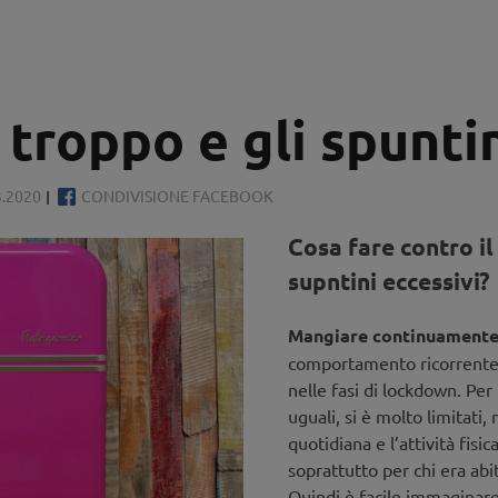
 troppo e gli spuntin
3.2020
CONDIVISIONE FACEBOOK
Cosa fare contro il
supntini eccessivi?
Mangiare continuament
comportamento ricorrente 
nelle fasi di lockdown. Per
uguali, si è molto limitati,
quotidiana e l’attività fisic
soprattutto per chi era abi
Quindi è facile immaginare