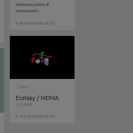
Informati prima di
consumare!...
PER SAPERNE DI PIÙ
: :
INFO
Ecstasy / MDMA
11.5.2020
PER SAPERNE DI PIÙ