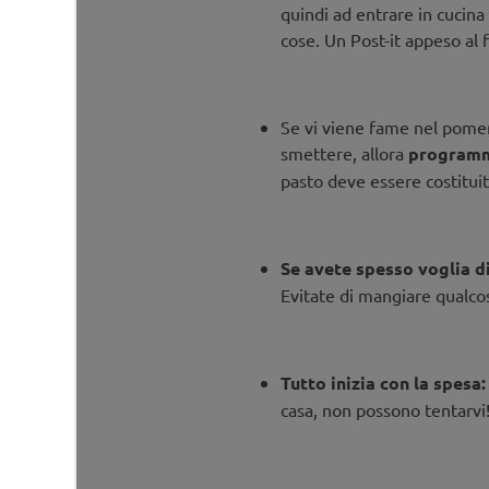
quindi ad entrare in cucina 
cose. Un Post-it appeso al f
Se vi viene fame nel pomer
smettere, allora
programm
pasto deve essere costitui
Se avete spesso voglia di 
Evitate di mangiare qualcos
Tutto inizia con la spesa:
casa, non possono tentarvi