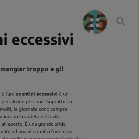

i eccessivi
 mangiar troppo e gli
e
e fare
spuntini eccessivi
è un
per alcune persone. Soprattutto
 molti, le giornate sono sempre
 mancano la varietà della vita
a all'aperto. È una grande sfida,
tuato ad una vita molto fuori casa.
 che molti prendano spesso la strada