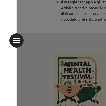
Il mangiar troppo e gli s
Attività creative hanno lo s
di ricompensa del cervello.
cioccolato preferito si int