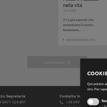
nella vita
12.5.2020
21 e più esercizi che
aumentano il nostro
benessere...
PER SAPERNE DI PIÙ
Load more
refresh
COOKI
Qui potete ac
sito.
Per sape
tto Segreteria
Contatto Infes
Sta
9 0471 324 801
+39 0471 970039

↓
2