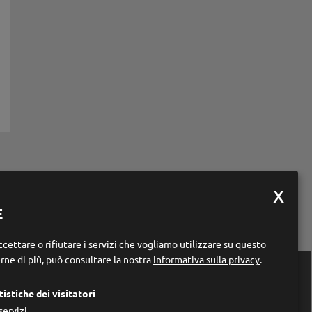
E
cettare o rifiutare i servizi che vogliamo utilizzare su questo
rne di più, può consultare la nostra
informativa sulla privacy
.

Links
tistiche dei visitatori
Home
servizi