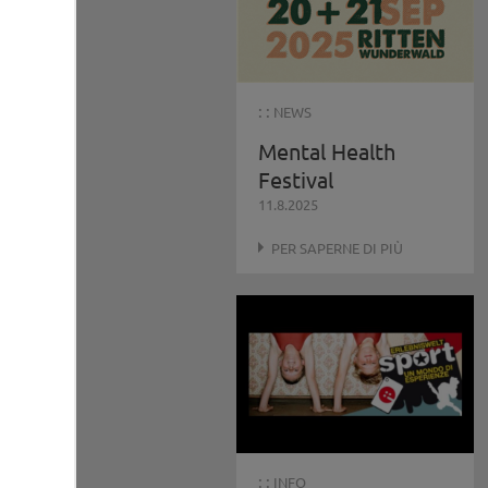
: :
NEWS
Mental Health
Festival
11.8.2025
PER SAPERNE DI PIÙ
: :
INFO