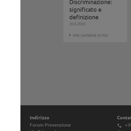
Discriminazione:
significato e
definizione
20.5.2020
PER SAPERNE DI PIÙ
Indirizzo
Conta
Forum Prevenzione
+3
