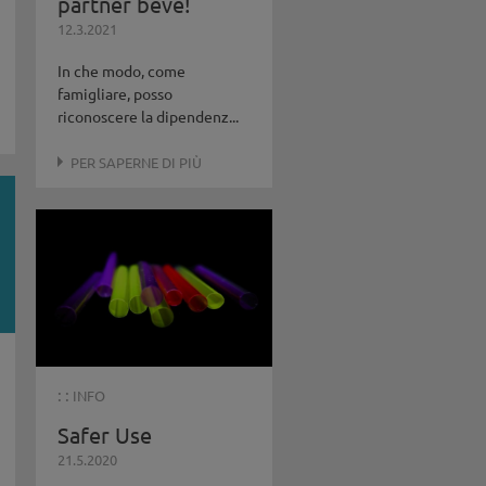
partner beve!
12.3.2021
In che modo, come
famigliare, posso
riconoscere la dipendenz...
PER SAPERNE DI PIÙ
: :
INFO
Safer Use
21.5.2020