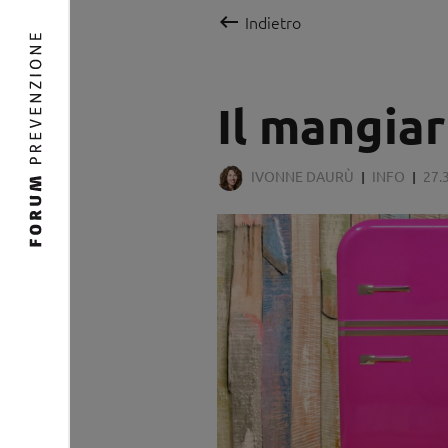

Indietro
Il mangiar
IVONNE DAURÙ
INFO
27.