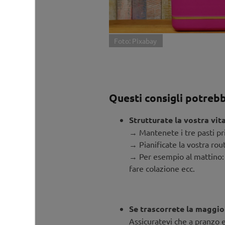
Foto: Pixabay
Questi consigli potrebb
Strutturate la vostra vit
→ Mantenete i tre pasti pri
→ Pianificate la vostra rout
→ Per esempio al mattino: a
fare colazione ecc.
Se trascorrete la maggio
Assicuratevi che a pranzo e