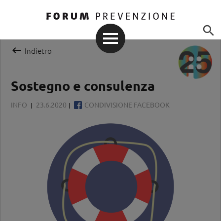


Indietro
Sostegno e consulenza
INFO
23.6.2020
CONDIVISIONE FACEBOOK