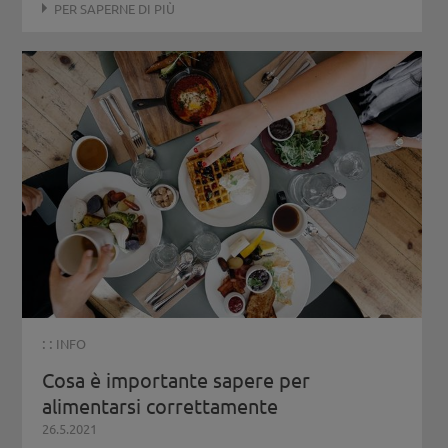
PER SAPERNE DI PIÙ
Consultorio Familiare FABE (Silandro)
Consulenza psico-sociale Caritas
Distretto Sociale Media Val Venosta
Distretto Sociale Alta Val Venosta
ALTA VALLE ISARCO
Servizio psicologico Bressanone
Centro Salute Mentale di Bressanone
Consultorio Familiare P.M. Kolbe (Vipiteno)
Distretto Sociale Alta Valle Isarco
: :
INFO
Cosa è importante sapere per
alimentarsi correttamente
26.5.2021