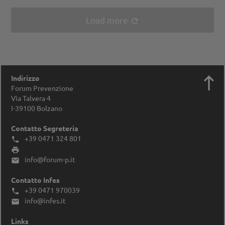
Load more
refresh

Indirizzo
Forum Prevenzione
Via Talvera 4
I-39100
Bolzano
Contatto Segreteria
+39 0471 324 801


info@forum-p.it

Contatto Infes
+39 0471 970039

info@infes.it

Links