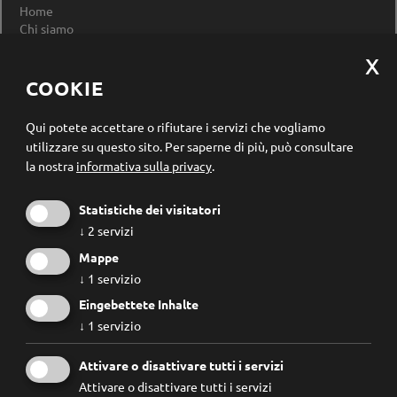
Home
Chi siamo
Impressum
Privacy Policy
Modificare le impostazioni dei cookie
COOKIE
Registrazione newsletter
Qui potete accettare o rifiutare i servizi che vogliamo
utilizzare su questo sito.
Per saperne di più, può consultare
la nostra
informativa sulla privacy
.
Statistiche dei visitatori
↓
2
servizi
Mappe
↓
1
servizio
Eingebettete Inhalte
↓
1
servizio
Conosco e accetto le
regole privacy
.
Attivare o disattivare tutti i servizi
Attivare o disattivare tutti i servizi