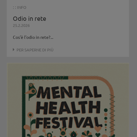
Servizio Casa delle donne Brunico
: :
Iniziativa per uomini Val Pusteria
INFO
Servizio psicologico
Centro salute mentale C.S.M Bolzano Città
Odio in rete
Centro salute mentale C.S.M Bolzano Circondario
25.2.2026
Psichiatria e psicoterapia dell'età evolutiva
Centro di Psicoterapia e Psicosomatica
Cos'è l'odio in rete?...
Consultorio Familiare fabe
PER SAPERNE DI PIÙ
Consultorio Familiare fabe (Ortisei)
Consultorio Familiare P.M. Kolbe
Consultorio Familiare P.M. Kolbe (Laives)
Consultorio Familiare L'Arca
Consultorio Familiare A.I.E.D.
Consultorio Familiare Mesocops
Consultorio Familiare Mesocops (Egna)
Azienda servizi sociali Bolzano
Distretto Sociale Salto - Sarentino - Renon
Distretto Sociale Val D'Ega - Sciliar
Distretto Sociale Val Gardena
Distretto Sociale Oltradige
Distretto Sociale Laives - Branzolo - Vadena