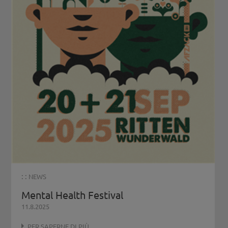
Distretto Sociale Bassa Atesina
BRESSANONE
Servizio psicologico
Centro per la salute mentale
Consultorio Familiare P.M. Kolbe
Ambulatorio Specialistico per la Salute Psicosociale n
Distretto Sociale Bressanone e dintorni
Distretto Sociale Chiusa e dintorni
MERANO
Servizio psicologico
Centro per la salute mentale
: :
NEWS
Ambulatorio Specialistico per la Salute Psicosociale n
Consultorio Familiare Lilith
Mental Health Festival
Consultorio Familiare FABE
11.8.2025
Consultorio Familiare P.M. Kolbe
Distretto Sociale di Merano
PER SAPERNE DI PIÙ