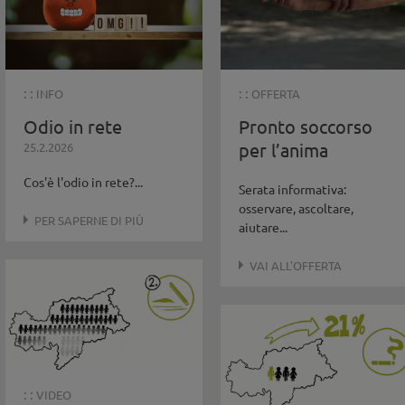
: :
: :
INFO
OFFERTA
Odio in rete
Pronto soccorso
per l’anima
25.2.2026
Cos'è l'odio in rete?...
Serata informativa:
osservare, ascoltare,
PER SAPERNE DI PIÙ
aiutare...
VAI ALL'OFFERTA
: :
VIDEO