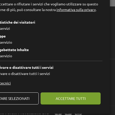
cettare o rifiutare i servizi che vogliamo utilizzare su questo
rne di più, può consultare la nostra
informativa sulla privacy
.

Links
tistiche dei visitatori
Home
servizi
Chi siamo
Impressum
ppe
Privacy Policy
servizio
Modificare le impostazioni dei cookie
gebettete Inhalte
servizio
ivare o disattivare tutti i servizi
vare o disattivare tutti i servizi
tecnici
ARE SELEZIONATI
ACCETTARE TUTTI
ne Forum Prevenzione ETS