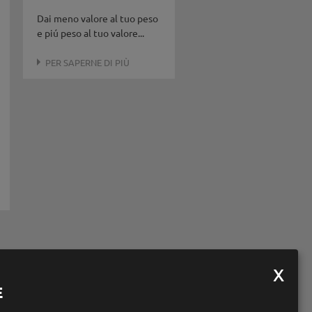
Dai meno valore al tuo peso
e piú peso al tuo valore...
PER SAPERNE DI PIÙ
E