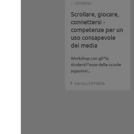
: :
OFFERTA
Scrollare, giocare,
connettersi -
competenze per un
uso consapevole
dei media
Workshop con gli*le
studenti*esse delle scuole
superiori...
VAI ALL'OFFERTA