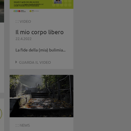
: :
VIDEO
Il mio corpo libero
22.4.2022
La fide della (mia) bulimia...
GUARDA IL VIDEO
: :
NEWS