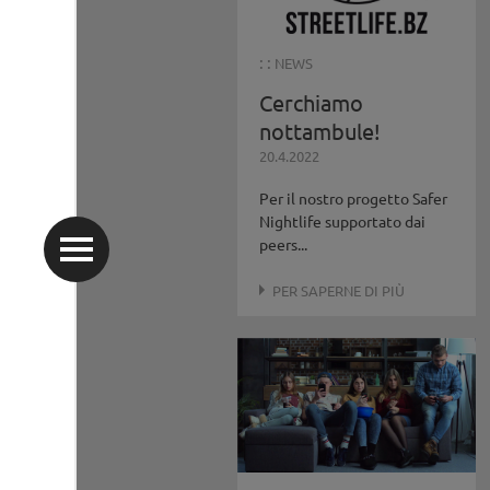
: :
NEWS
Cerchiamo
nottambule!
20.4.2022
Per il nostro progetto Safer
Nightlife supportato dai
peers...
PER SAPERNE DI PIÙ