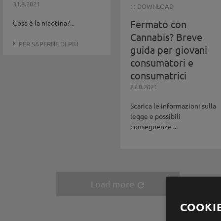
31.8.2021
: :
DOWNLOAD
Fermato con
Cosa è la nicotina?...
Cannabis? Breve
PER SAPERNE DI PIÙ
guida per giovani
consumatori e
consumatrici
27.8.2021
Scarica le informazioni sulla
legge e possibili
conseguenze ...
Load more
refresh
COOKI