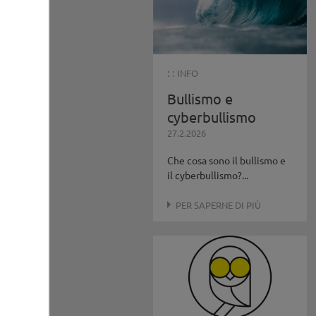
: :
INFO
Bullismo e
cyberbullismo
27.2.2026
Che cosa sono il bullismo e
il cyberbullismo?...
PER SAPERNE DI PIÙ