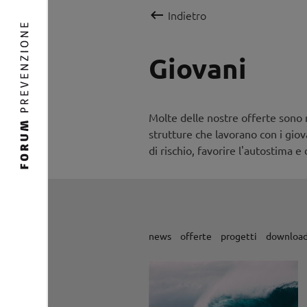

Indietro
Giovani
Molte delle nostre offerte sono r
strutture che lavorano con i gio
di rischio, favorire l'autostima e
news
offerte
progetti
downloa