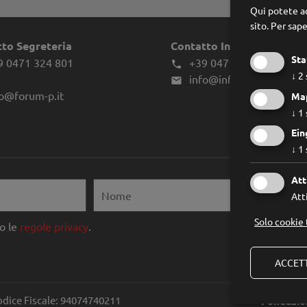
Qui potete ac
sito.
Per sape
to Segreteria
Contatto Infes
Sta
9 0471 324 801
+39 0471 970039

↓
2
info@infes.it

fo@forum-p.it
Ma
↓
1
Ein
↓
1
Att
Atti
Solo cookie 
o le
regole privacy
.
ACCETT
odice Fiscale: 94074740211
Fondazio