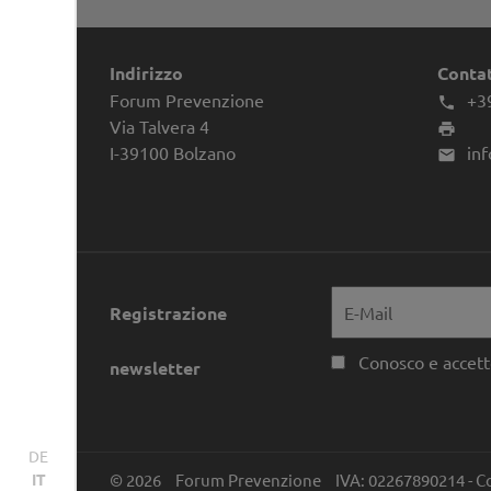
Indirizzo
Contat
Forum Prevenzione
+3

Via Talvera 4

I-39100
Bolzano
in

Registrazione
Conosco e accett
newsletter
DE
© 2026
Forum Prevenzione
IVA: 02267890214 - C
IT