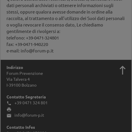
dati personali archiviati o ottenere informazioni sugli
stessi, oppure qualora avesse domande in ordine alla
raccolta, al trattamento o all’utilizzo dei Suoi dati personali
o voglia revocare il consenso dato, Le chiediamo
gentilmente di rivolgersi a:
telefono: +39-0471-324801
fax: +39-0471-940220
e-mail: info@forum-p.it

Indirizzo
Forum Prevenzione
Via Talvera 4
I-39100
Bolzano
Contatto Segreteria
+39 0471 324 801


info@forum-p.it

Contatto Infes