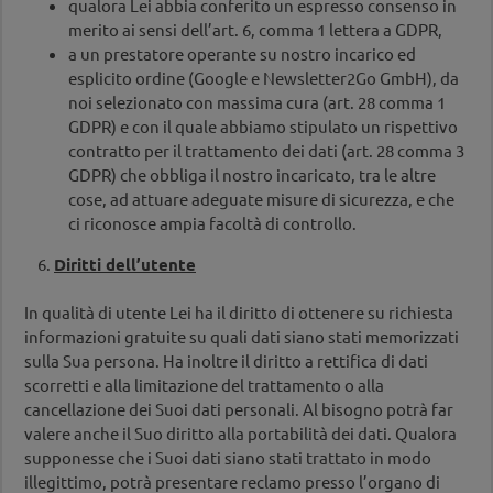
qualora Lei abbia conferito un espresso consenso in
merito ai sensi dell’art. 6, comma 1 lettera a GDPR,
a un prestatore operante su nostro incarico ed
esplicito ordine (Google e Newsletter2Go GmbH), da
noi selezionato con massima cura (art. 28 comma 1
GDPR) e con il quale abbiamo stipulato un rispettivo
contratto per il trattamento dei dati (art. 28 comma 3
GDPR) che obbliga il nostro incaricato, tra le altre
cose, ad attuare adeguate misure di sicurezza, e che
ci riconosce ampia facoltà di controllo.
6.
Diritti dell’utente
In qualità di utente Lei ha il diritto di ottenere su richiesta
informazioni gratuite su quali dati siano stati memorizzati
sulla Sua persona. Ha inoltre il diritto a rettifica di dati
scorretti e alla limitazione del trattamento o alla
cancellazione dei Suoi dati personali. Al bisogno potrà far
valere anche il Suo diritto alla portabilità dei dati. Qualora
supponesse che i Suoi dati siano stati trattato in modo
illegittimo, potrà presentare reclamo presso l’organo di