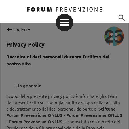


Indietro
Privacy Policy
Raccolta di dati personali durante l’utilizzo del
nostro sito
In generale
Scopo della presente privacy policy è informare gli utenti
del presente sito su tipologia, entità e scopo della raccolta
e del trattamento dei dati personali da parte di
Stiftung
Forum Prevenzione ONLUS - Forum Prevenzione ONLUS
- Forum Prevenziun ONLUS
, riconosciuta con decreto del
Presidente della Giunta provinciale della Provincia