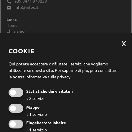
+39 0471 970039

info@infes.it

Links
Home
Chi siamo
Impressum
Privacy Policy
Modificare le impostazioni dei cookie
COOKIE
Registrazione newsletter
Qui potete accettare o rifiutare i servizi che vogliamo
utilizzare su questo sito.
Per saperne di più, può consultare
la nostra
informativa sulla privacy
.
Statistiche dei visitatori
↓
2
servizi
Mappe
↓
1
servizio
Eingebettete Inhalte
↓
1
servizio