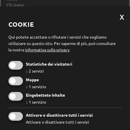
Chi siamo
Impressum
Privacy Policy
Modificare le impostazioni dei cookie
COOKIE
Registrazione newsletter
Qui potete accettare o rifiutare i servizi che vogliamo
utilizzare su questo sito.
Per saperne di più, può consultare
la nostra
informativa sulla privacy
.
Statistiche dei visitatori
↓
2
servizi
Mappe
↓
1
servizio
Eingebettete Inhalte
↓
1
servizio
Conosco e accetto le
regole privacy
.
Attivare o disattivare tutti i servizi
Attivare o disattivare tutti i servizi