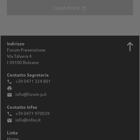
Load more
refresh

Indirizzo
Forum Prevenzione
Via Talvera 4
I-39100
Bolzano
Contatto Segreteria
+39 0471 324 801


info@forum-p.it

Contatto Infes
+39 0471 970039

info@infes.it

Links
Home