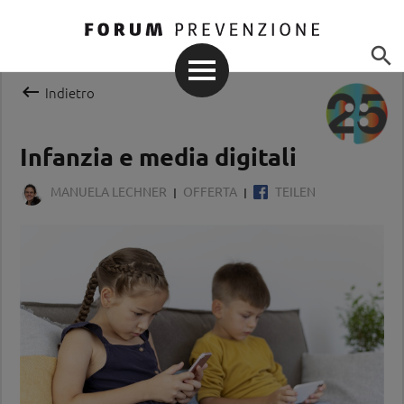


Indietro
Infanzia e media digitali
MANUELA LECHNER
OFFERTA
TEILEN