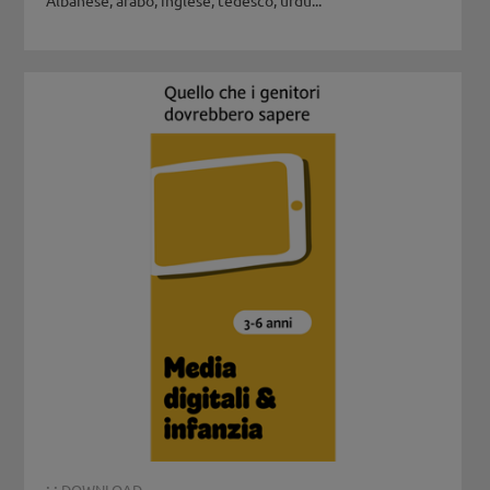
Albanese, arabo, inglese, tedesco, urdu...
: :
DOWNLOAD