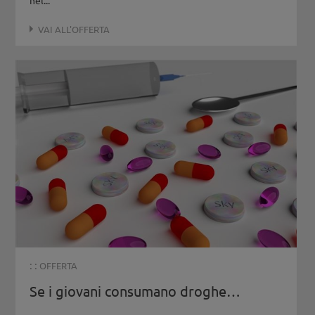
nel...
VAI ALL'OFFERTA
: :
OFFERTA
Se i giovani consumano droghe…