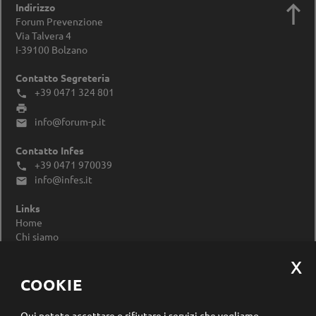

Indirizzo
Forum Prevenzione
Via Talvera 4
I-39100
Bolzano
Contatto Segreteria
+39 0471 324 801


info@forum-p.it

Contatto Infes
+39 0471 970039

info@infes.it

Links
Home
Chi siamo
Impressum
Privacy Policy
Modificare le impostazioni dei cookie
COOKIE
Registrazione newsletter
Qui potete accettare o rifiutare i servizi che vogliamo