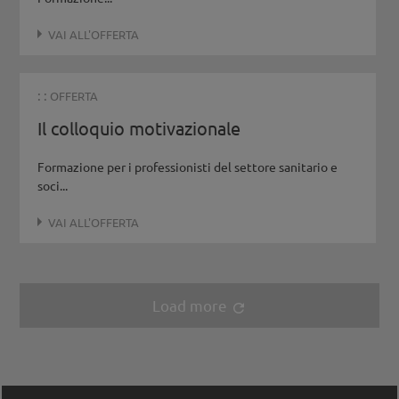
VAI ALL'OFFERTA
: :
OFFERTA
Il colloquio motivazionale
Formazione per i professionisti del settore sanitario e
soci...
VAI ALL'OFFERTA
Load more
refresh