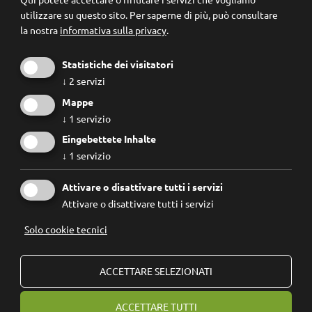
utilizzare su questo sito.
Per saperne di più, può consultare
la nostra
informativa sulla privacy
.
Statistiche dei visitatori
↓
2
servizi
Mappe
↓
1
servizio
Eingebettete Inhalte
↓
1
servizio
Conosco e accetto le
regole privacy
.
Attivare o disattivare tutti i servizi
Attivare o disattivare tutti i servizi
Solo cookie tecnici
© 2026
Forum Prevenzione
IVA: 02267890214 - Codice Fiscale: 94074740211
ACCETTARE SELEZIONATI
Fondazione Forum Prevenzione ETS
ACCETTARE TUTTI