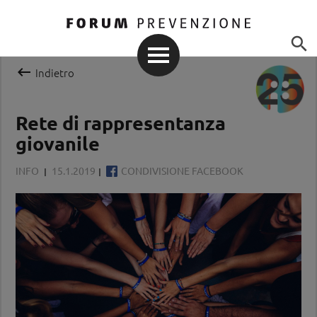


Indietro
Rete di rappresentanza
giovanile
INFO
15.1.2019
CONDIVISIONE FACEBOOK