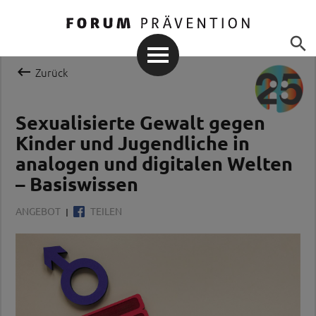


Zurück
Sexualisierte Gewalt gegen
Kinder und Jugendliche in
analogen und digitalen Welten
– Basiswissen
ANGEBOT
TEILEN