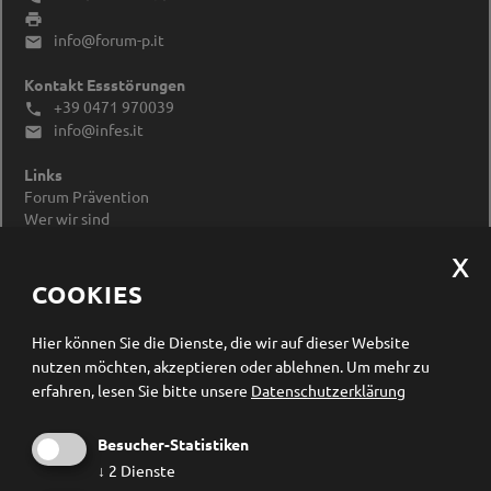

info@forum-p.it

Kontakt Essstörungen
+39 0471 970039

info@infes.it

Links
Forum Prävention
Wer wir sind
Impressum
Datenschutzerklärung
Cookieeinstellungen ändern
COOKIES
Newsletter Anmeldung
Hier können Sie die Dienste, die wir auf dieser Website
nutzen möchten, akzeptieren oder ablehnen.
Um mehr zu
erfahren, lesen Sie bitte unsere
Datenschutzerklärung
Besucher-Statistiken
↓
2
Dienste