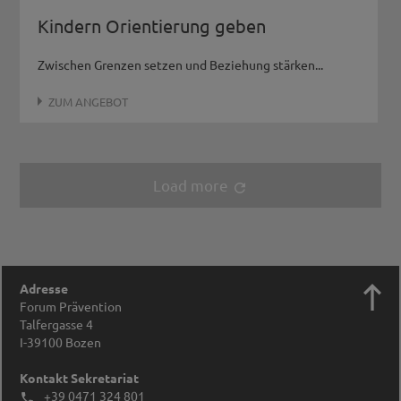
Kindern Orientierung geben
Zwischen Grenzen setzen und Beziehung stärken...
ZUM ANGEBOT
Load more
refresh

Adresse
Forum Prävention
Talfergasse 4
I-39100
Bozen
Kontakt Sekretariat
+39 0471 324 801
