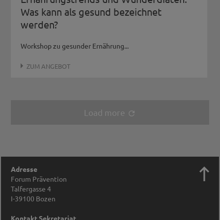
Was kann als gesund bezeichnet
werden?
Workshop zu gesunder Ernährung...
ZUM ANGEBOT
Load more
refresh

Adresse
Forum Prävention
Talfergasse 4
I-39100
Bozen
Kontakt Sekretariat