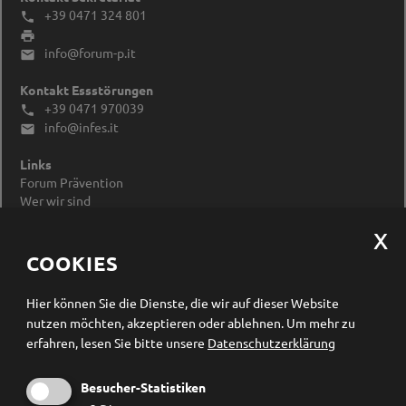
+39 0471 324 801


info@forum-p.it

Kontakt Essstörungen
+39 0471 970039

info@infes.it

Links
Forum Prävention
Wer wir sind
Impressum
Datenschutzerklärung
Cookieeinstellungen ändern
COOKIES
Newsletter Anmeldung
Hier können Sie die Dienste, die wir auf dieser Website
nutzen möchten, akzeptieren oder ablehnen.
Um mehr zu
erfahren, lesen Sie bitte unsere
Datenschutzerklärung
Besucher-Statistiken