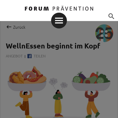


Zurück
WellnEssen beginnt im Kopf
ANGEBOT
TEILEN