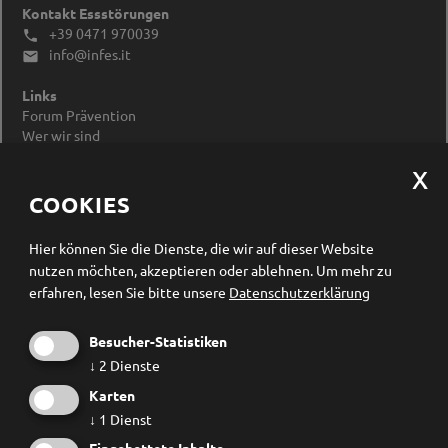
Kontakt Essstörungen
+39 0471 970039

info@infes.it

Links
Forum Prävention
Wer wir sind
Impressum
Datenschutzerklärung
Cookieeinstellungen ändern
COOKIES
Newsletter Anmeldung
Hier können Sie die Dienste, die wir auf dieser Website
nutzen möchten, akzeptieren oder ablehnen.
Um mehr zu
erfahren, lesen Sie bitte unsere
Datenschutzerklärung
Besucher-Statistiken
↓
2
Dienste
Karten
↓
1
Dienst