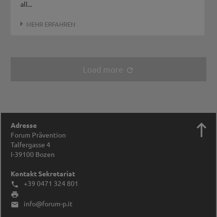
all...
MEHR ERFAHREN
Load more
refresh

Adresse
Forum Prävention
Talfergasse 4
I-39100
Bozen
Kontakt Sekretariat
+39 0471 324 801


info@forum-p.it
