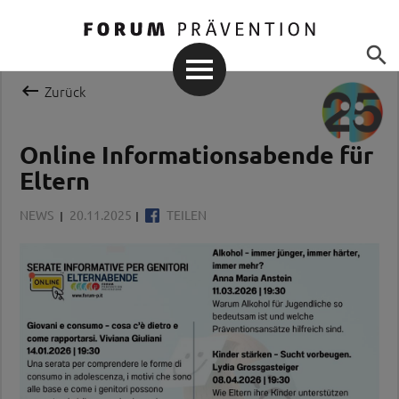


Zurück
Online Informationsabende für
Eltern
NEWS
20.11.2025
TEILEN