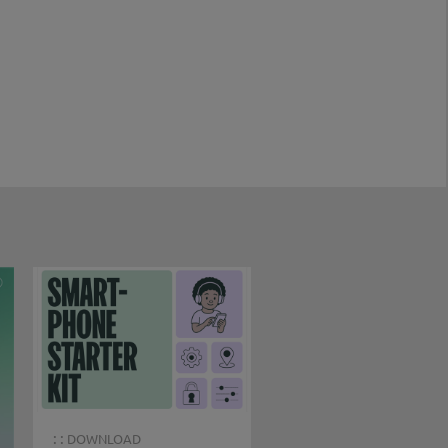
: :
DOWNLOAD