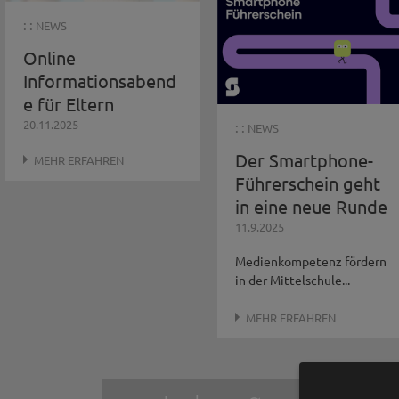
: :
NEWS
Online
Informationsabend
e für Eltern
20.11.2025
: :
NEWS
Der Smartphone-
MEHR ERFAHREN
Führerschein geht
in eine neue Runde
11.9.2025
Medienkompetenz fördern
in der Mittelschule...
MEHR ERFAHREN