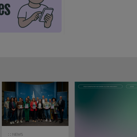
: :
NEWS