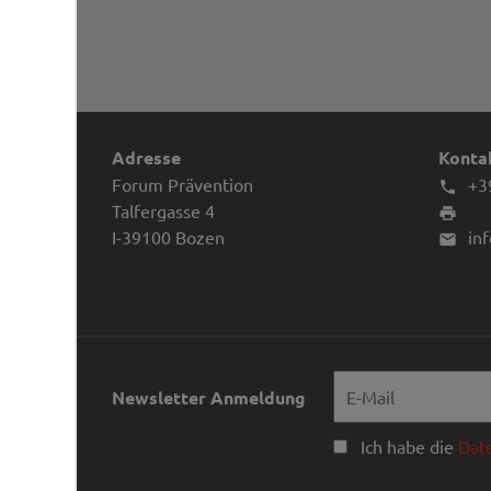
Adresse
Kontak
Forum Prävention
+3

Talfergasse 4

I-39100
Bozen
in

Newsletter Anmeldung
Ich habe die
Dat