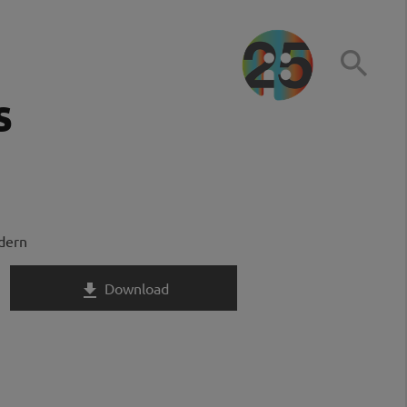

s
ndern
Download
