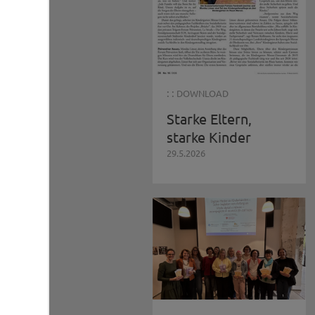
: :
DOWNLOAD
Starke Eltern,
starke Kinder
29.5.2026