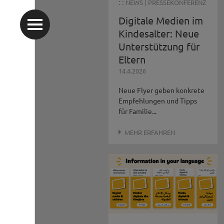
: :
NEWS
|
PRESSEKONFERENZ
Digitale Medien im
Kindesalter: Neue
Unterstützung für
Eltern
14.4.2026
Neue Flyer geben konkrete
Empfehlungen und Tipps
für Familie...
MEHR ERFAHREN