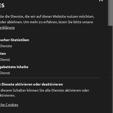
ES
Sie die Dienste, die wir auf dieser Website nutzen möchten,
oder ablehnen.
Um mehr zu erfahren, lesen Sie bitte unsere
erklärung

Links
ucher-Statistiken
Forum Prävention
Dienste
Wer wir sind
ten
Impressum
Dienst
Datenschutzerklärung
Cookieeinstellungen ändern
gebettete Inhalte
Dienst
e Dienste aktivieren oder deaktivieren
 diesem Schalter können Sie alle Dienste aktivieren oder
ktivieren.
h an.
che Cookies