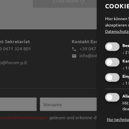
Load more
refresh
COOKI
Hier können 
akzeptieren 
Datenschutz
t Sekretariat
Kontakt Essstörungen
Bes
9 0471 324 801
+39 0471 970039

↓
2
info@infes.it

Kar
fo@forum-p.it
↓
1
Ein
↓
1
All
Mit
dea
enschutzbestimmungen
gelesen und erkenne diese ausdrücklic
Nur technis