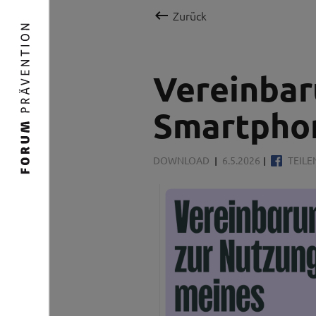

Zurück
Vereinbar
Smartphon
DOWNLOAD
6.5.2026
TEILE