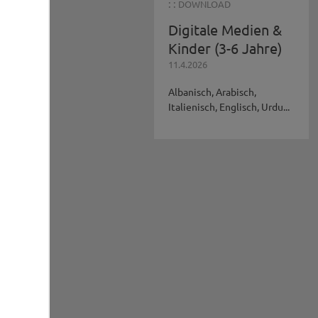
: :
DOWNLOAD
Digitale Medien &
Kinder (3-6 Jahre)
11.4.2026
Albanisch, Arabisch,
Italienisch, Englisch, Urdu...