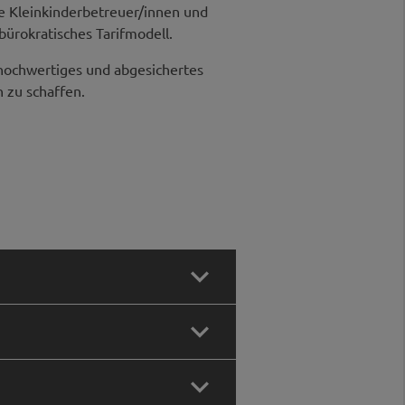
e Kleinkinderbetreuer/innen und
bürokratisches Tarifmodell.
s, hochwertiges und abgesichertes
 zu schaffen.



und Entlastung. Dabei spielen