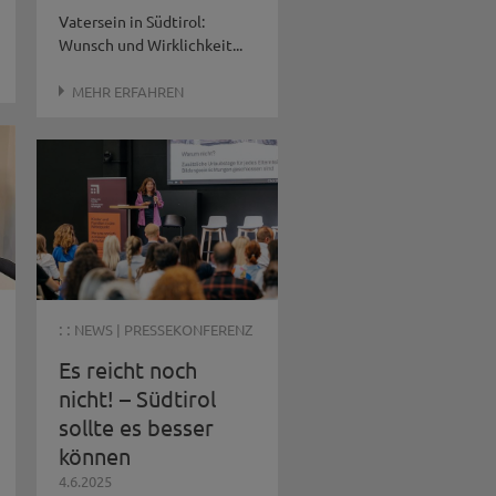
Vatersein in Südtirol:
Wunsch und Wirklichkeit...
MEHR ERFAHREN
: :
NEWS
|
PRESSEKONFERENZ
Es reicht noch
nicht! – Südtirol
sollte es besser
können
4.6.2025