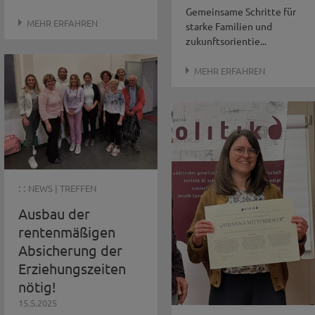
Gemeinsame Schritte für
MEHR ERFAHREN
starke Familien und
zukunftsorientie...
MEHR ERFAHREN
: :
NEWS
|
TREFFEN
Ausbau der
rentenmäßigen
Absicherung der
Erziehungszeiten
nötig!
15.5.2025