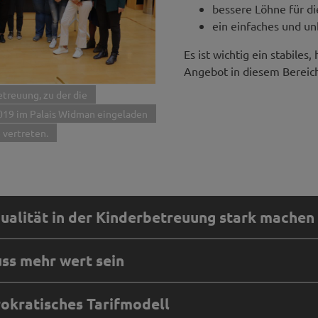
bessere Löhne für di
ein einfaches und un
Es ist wichtig ein stabile
Angebot in diesem Bereich
treuung, zu der die
019 im Palais Widman eingeladen
e vertreten.
ualität in der Kinderbetreuung stark machen
ss mehr wert sein
ualität in der Kinderbetreuung stark machen
okratisches Tarifmodell
chsen zu ermöglichen, brauchen viele Familien Unterstützung 
ss mehr wert sein