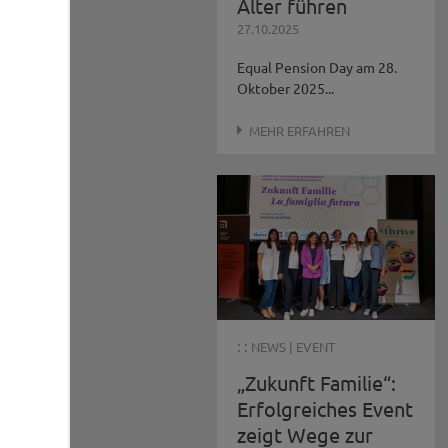
Alter führen
27.10.2025
Equal Pension Day am 28.
Oktober 2025...
MEHR ERFAHREN
: :
NEWS
|
EVENT
„Zukunft Familie“:
Erfolgreiches Event
zeigt Wege zur