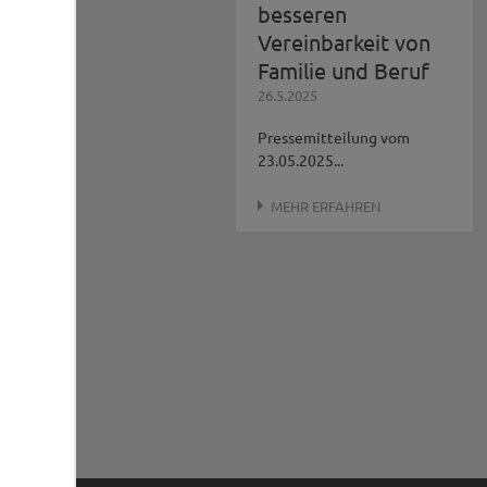
besseren
Vereinbarkeit von
Familie und Beruf
26.5.2025
Pressemitteilung vom
23.05.2025...
MEHR ERFAHREN