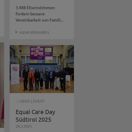
3.488 Elternstimmen
fordern bessere
Vereinbarkeit von Famili...
MEHR ERFAHREN
: :
NEWS
|
EVENT
Equal Care Day
Südtirol 2025
28.2.2025