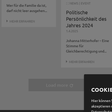
: :
NEWS
|
EVENT
Wer für die Familie da ist,
darf nicht leer ausgehen...
Politische
Persönlichkeit des
MEHR ERFAHREN
Jahres 2024
1.4.2025
Johanna Mitterhofer – Eine
Stimme für
Gleichberechtigung und...
MEHR ERFAHREN
Load more
refresh
COOKI
Hier können 
akzeptieren 
Datenschutz