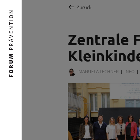

Zurück
Zentrale 
Kleinkind
MANUELA LECHNER
INFO