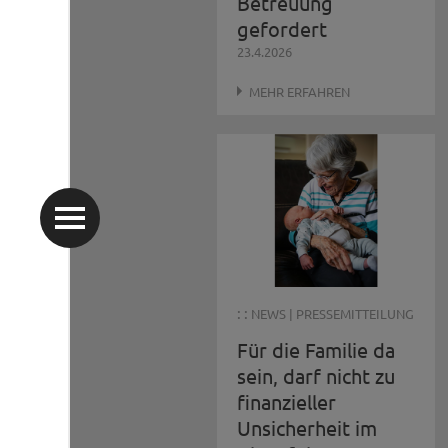
Betreuung
gefordert
23.4.2026
MEHR ERFAHREN
: :
NEWS
|
PRESSEMITTEILUNG
Für die Familie da
sein, darf nicht zu
finanzieller
Unsicherheit im