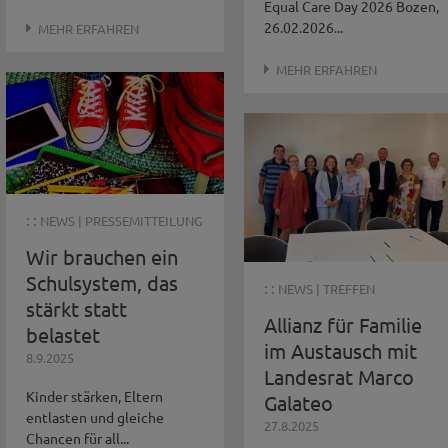
Equal Care Day 2026 Bozen,
26.02.2026...
MEHR ERFAHREN
MEHR ERFAHREN
: :
NEWS
|
PRESSEMITTEILUNG
Wir brauchen ein
Schulsystem, das
: :
NEWS
|
TREFFEN
stärkt statt
Allianz für Familie
belastet
im Austausch mit
8.9.2025
Landesrat Marco
Kinder stärken, Eltern
Galateo
entlasten und gleiche
27.8.2025
Chancen für all...