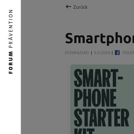

Zurück
Smartphon
DOWNLOAD
6.5.2026
TEILE