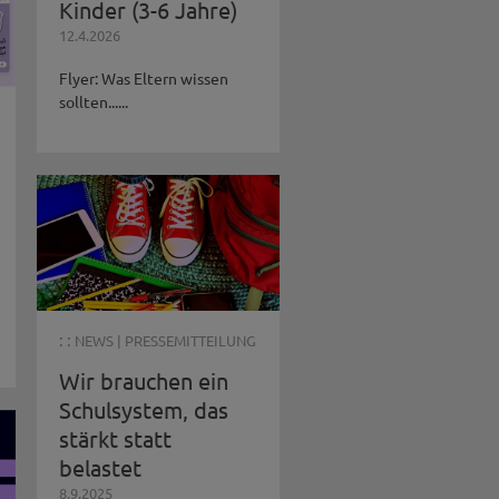
Kinder (3-6 Jahre)
12.4.2026
Flyer: Was Eltern wissen
sollten......
: :
NEWS
|
PRESSEMITTEILUNG
Wir brauchen ein
Schulsystem, das
stärkt statt
belastet
8.9.2025