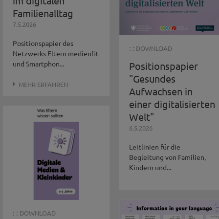
im digitalen
Familienalltag
7.5.2026
Positionspapier des
: :
DOWNLOAD
Netzwerks Eltern medienfit
und Smartphon...
Positionspapier
"Gesundes
MEHR ERFAHREN
Aufwachsen in
einer digitalisierten
Welt"
6.5.2026
Leitlinien für die
Begleitung von Familien,
Kindern und...
: :
DOWNLOAD