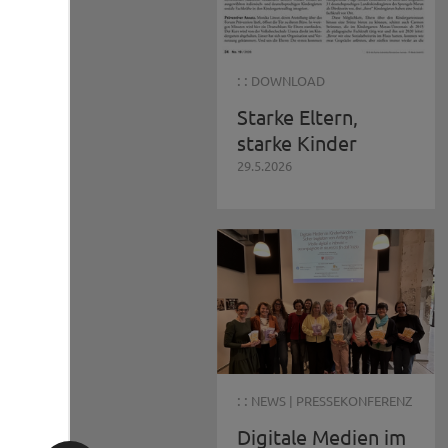
: :
DOWNLOAD
Starke Eltern,
starke Kinder
29.5.2026
: :
NEWS
|
PRESSEKONFERENZ
Digitale Medien im