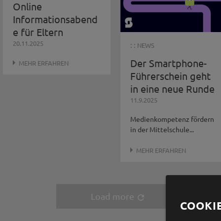
Online
Informationsabend
e für Eltern
20.11.2025
: :
NEWS
Der Smartphone-
MEHR ERFAHREN
Führerschein geht
in eine neue Runde
11.9.2025
Medienkompetenz fördern
in der Mittelschule...
MEHR ERFAHREN
Load more
refresh
COOKI