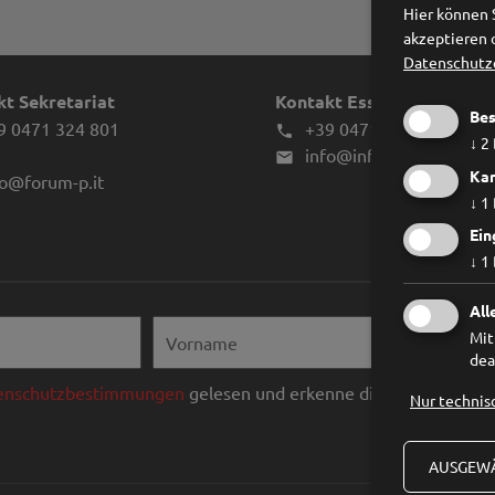
Hier können 
akzeptieren 
Datenschutz
t Sekretariat
Kontakt Essstörungen
Bes
9 0471 324 801
+39 0471 970039

↓
2
info@infes.it

Kar
fo@forum-p.it
↓
1
Ein
↓
1
All
Mit
dea
enschutzbestimmungen
gelesen und erkenne diese ausdrücklic
Nur technis
AUSGEWÄ