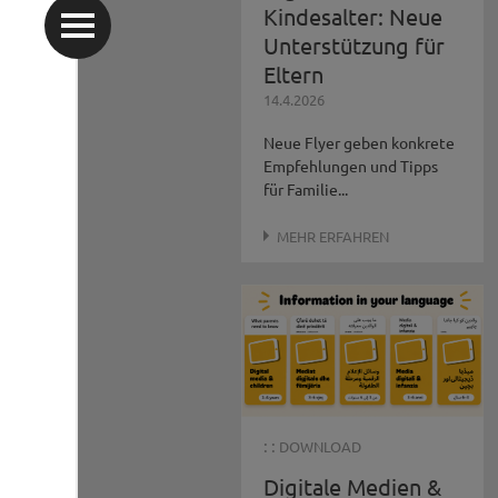
Kindesalter: Neue
Unterstützung für
Eltern
14.4.2026
Neue Flyer geben konkrete
Empfehlungen und Tipps
für Familie...
MEHR ERFAHREN
: :
DOWNLOAD
Digitale Medien &