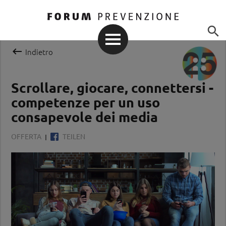


Indietro
Scrollare, giocare, connettersi -
competenze per un uso
consapevole dei media
OFFERTA
TEILEN