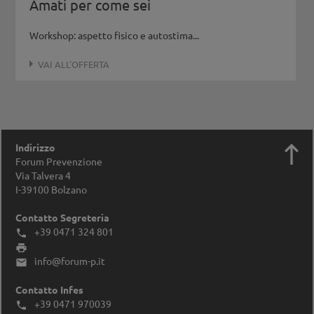
Amati per come sei
Workshop: aspetto fisico e autostima...
VAI ALL'OFFERTA

Indirizzo
Forum Prevenzione
Via Talvera 4
I-39100
Bolzano
Contatto Segreteria
+39 0471 324 801


info@forum-p.it

Contatto Infes
+39 0471 970039
