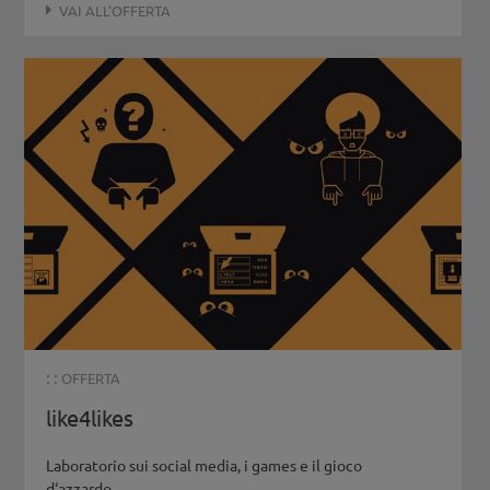
VAI ALL'OFFERTA
: :
OFFERTA
like4likes
Laboratorio sui social media, i games e il gioco
d‘azzardo...