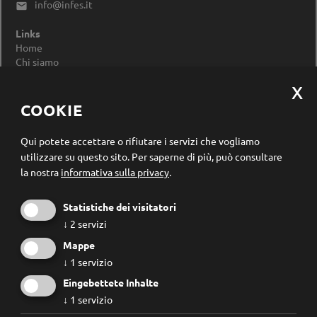
info@infes.it

Links
Home
Chi siamo
Impressum
Privacy Policy
Modificare le impostazioni dei cookie
COOKIE
Registrazione newsletter
Qui potete accettare o rifiutare i servizi che vogliamo
utilizzare su questo sito.
Per saperne di più, può consultare
la nostra
informativa sulla privacy
.
Statistiche dei visitatori
↓
2
servizi
Mappe
↓
1
servizio
Eingebettete Inhalte
↓
1
servizio