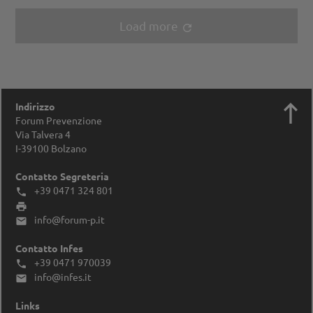
Load more
refresh

Indirizzo
Forum Prevenzione
Via Talvera 4
I-39100
Bolzano
Contatto Segreteria
+39 0471 324 801


info@forum-p.it

Contatto Infes
+39 0471 970039

info@infes.it

Links