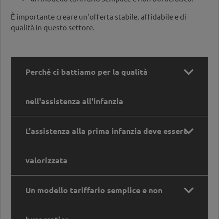
È importante creare un'offerta stabile, affidabile e di
qualità in questo settore.

Perché ci battiamo per la qualità
nell'assistenza all'infanzia

L'assistenza alla prima infanzia deve essere
Perché ci battiamo per la qualità
nell'assistenza all'infanzia
valorizzata
Per consentire ai bambini di crescere bene, molte
famiglie hanno bisogno di essere sostenute e

Un modello tariffario semplice e non
sollevate. In questo entrano in gioco le offerte
L'assistenza alla prima infanzia deve essere
educative complementari alla famiglia. Assistenza
valorizzata
alla prima infanzia, offerte pomeridiane e