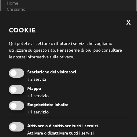
Home
Chi siamo
Impressum
Privacy Policy
Modificare le impostazioni dei cookie
COOKIE
Registrazione newsletter
Qui potete accettare o rifiutare i servizi che vogliamo
utilizzare su questo sito.
Per saperne di più, può consultare
la nostra
informativa sulla privacy
.
Statistiche dei visitatori
↓
2
servizi
Mappe
↓
1
servizio
Eingebettete Inhalte
↓
1
servizio
Conosco e accetto le
regole privacy
.
Attivare o disattivare tutti i servizi
Attivare o disattivare tutti i servizi