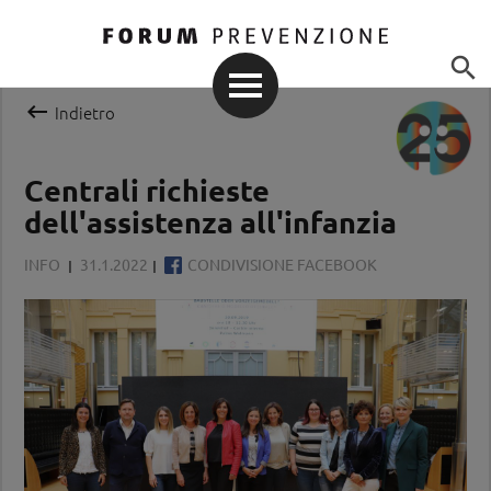


Indietro
Centrali richieste
dell'assistenza all'infanzia
INFO
31.1.2022
CONDIVISIONE FACEBOOK