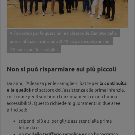
All'incontro per le questioni e richieste dell'ambito della
prima infanzia in autunno 2019 ha partecipato anche
l'Alleanza per le Famiglie.
Non si può risparmiare sui più piccoli
Da anni, l'Alleanza per le Famiglie si batte per
la
continuità
e la qualità
nel settore dell'assistenza alla prima infanzia,
così come per il suo buon funzionamento e una buona
accessibilità. Questo richiede miglioramenti in due aree
principali:
stipendi più alti per gli/le assistenti alla prima
infanzia e
un modello tariffario semplice e non burocratico.