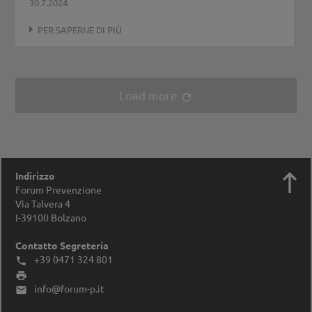
30.7.2024
PER SAPERNE DI PIÙ
Load more
refresh

Indirizzo
Forum Prevenzione
Via Talvera 4
I-39100
Bolzano
Contatto Segreteria
+39 0471 324 801


info@forum-p.it
