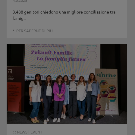
4.6.2025
3.488 genitori chiedono una migliore conciliazione tra
famig...
PER SAPERNE DI PIÙ
: :
NEWS
|
EVENT