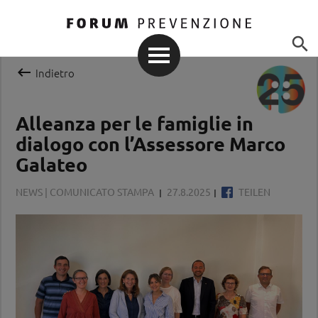


Indietro
Alleanza per le famiglie in
dialogo con l’Assessore Marco
Galateo
NEWS | COMUNICATO STAMPA
27.8.2025
TEILEN