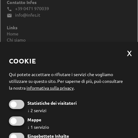
Contatto Infes
+39 0471 970039

info@infes.it

Links
Home
Chi siamo
Impressum
Privacy Policy
Modificare le impostazioni dei cookie
COOKIE
Registrazione newsletter
Qui potete accettare o rifiutare i servizi che vogliamo
utilizzare su questo sito.
Per saperne di più, può consultare
la nostra
informativa sulla privacy
.
Statistiche dei visitatori
↓
2
servizi
Mappe
↓
1
servizio
Eingebettete Inhalte