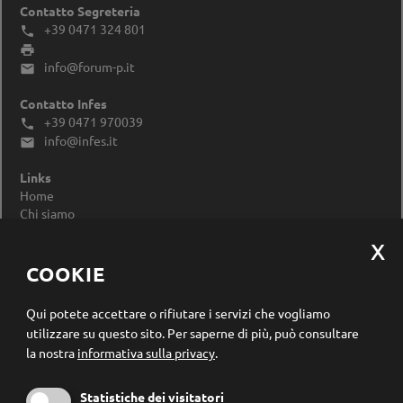
Contatto Segreteria
+39 0471 324 801


info@forum-p.it

Contatto Infes
+39 0471 970039

info@infes.it

Links
Home
Chi siamo
Impressum
Privacy Policy
Modificare le impostazioni dei cookie
COOKIE
Registrazione newsletter
Qui potete accettare o rifiutare i servizi che vogliamo
utilizzare su questo sito.
Per saperne di più, può consultare
la nostra
informativa sulla privacy
.
Statistiche dei visitatori