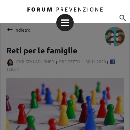


Indietro
Reti per le famiglie
CHRISTA LADURNER
PROGETTO
30.11.2020
TEILEN