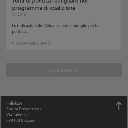
Temi di politica famigliare nel
programma di coalizione
7.1.2019
Le indicazioni dell'Alleanza per le famiglie per la
politica...
PER SAPERNE DI PIÙ
Load more
refresh

Indirizzo
Forum Prevenzione
Via Talvera 4
I-39100
Bolzano