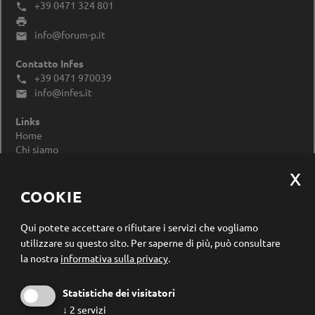
+39 0471 324 801


info@forum-p.it

Contatto Infes
+39 0471 970039

info@infes.it

Links
Home
Chi siamo
Impressum
Privacy Policy
Modificare le impostazioni dei cookie
COOKIE
Registrazione newsletter
Qui potete accettare o rifiutare i servizi che vogliamo
utilizzare su questo sito.
Per saperne di più, può consultare
la nostra
informativa sulla privacy
.
Statistiche dei visitatori
↓
2
servizi