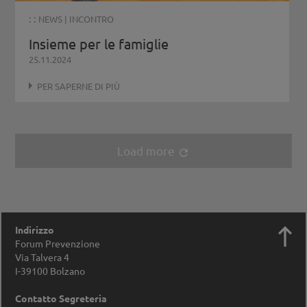
: :
NEWS
|
INCONTRO
Insieme per le famiglie
25.11.2024
PER SAPERNE DI PIÙ
Load more
refresh

Indirizzo
Forum Prevenzione
Via Talvera 4
I-39100
Bolzano
Contatto Segreteria