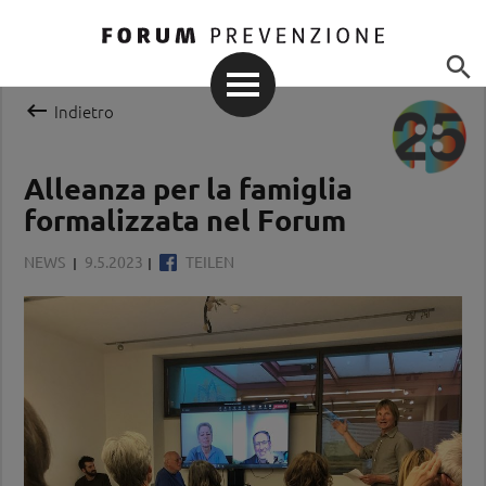


Indietro
Alleanza per la famiglia
formalizzata nel Forum
NEWS
9.5.2023
TEILEN