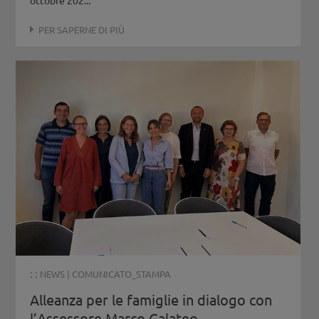
ottobre 202...
PER SAPERNE DI PIÙ
: :
NEWS
|
COMUNICATO_STAMPA
Alleanza per le famiglie in dialogo con
l’Assessore Marco Galateo