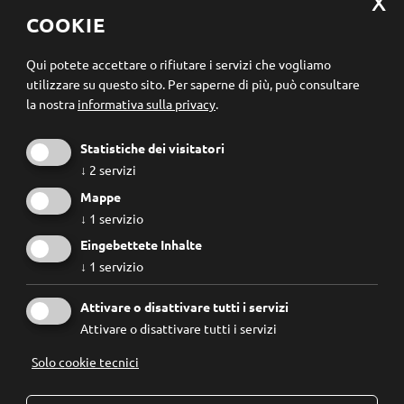
Modificare le impostazioni dei cookie
COOKIE
Registrazione newsletter
Qui potete accettare o rifiutare i servizi che vogliamo
utilizzare su questo sito.
Per saperne di più, può consultare
la nostra
informativa sulla privacy
.
Statistiche dei visitatori
↓
2
servizi
Mappe
↓
1
servizio
Eingebettete Inhalte
↓
1
servizio
Conosco e accetto le
regole privacy
.
Attivare o disattivare tutti i servizi
Attivare o disattivare tutti i servizi
Solo cookie tecnici
© 2026
Forum Prevenzione
IVA: 02267890214 - Codice Fiscale: 94074740211