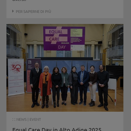
PER SAPERNE DI PIÙ
: :
NEWS
|
EVENT
Equal Care Day in Alto Adige 2025