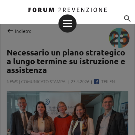


Indietro
Necessario un piano strategico
a lungo termine su istruzione e
assistenza
NEWS | COMUNICATO STAMPA
23.4.2026
TEILEN