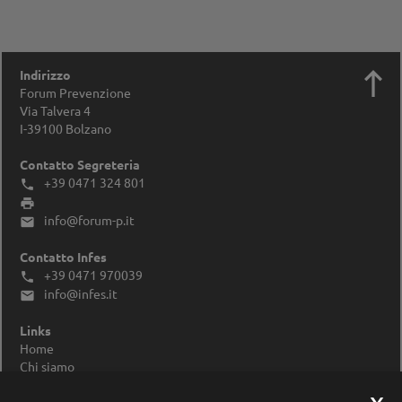

Indirizzo
Forum Prevenzione
Via Talvera 4
I-39100
Bolzano
Contatto Segreteria
+39 0471 324 801


info@forum-p.it

Contatto Infes
+39 0471 970039

info@infes.it

Links
Home
Chi siamo
Impressum
Privacy Policy