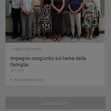
: :
NEWS
|
INCONTRO
Impegno congiunto sul tema della
famiglia
30.7.2024
PER SAPERNE DI PIÙ
Load more
refresh