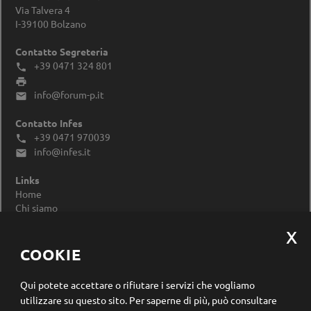
Via Talvera 4
I-39100
Bolzano
Contatto Segreteria
+39 0471 324 801


info@forum-p.it

Contatto Infes
+39 0471 970039

info@infes.it

Links
Home
Chi siamo
Impressum
Privacy Policy
Modificare le impostazioni dei cookie
COOKIE
Registrazione newsletter
Qui potete accettare o rifiutare i servizi che vogliamo
utilizzare su questo sito.
Per saperne di più, può consultare