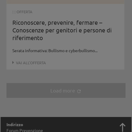
: :
OFFERTA
Riconoscere, prevenire, fermare –
Conoscenze per genitori e persone di
riferimento
Serata informativa: Bullismo e cyberbullismo...
VAI ALL'OFFERTA
Load more
refresh

Indirizzo
Forum Prevenzione