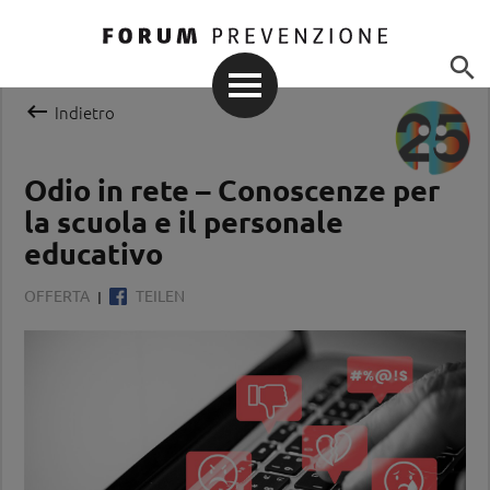


Indietro
Odio in rete – Conoscenze per
la scuola e il personale
educativo
OFFERTA
TEILEN