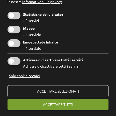
la nostra
informativa sulla privacy
.
Statistiche dei visitatori
↓
2
servizi
Mappe
↓
1
servizio
Eingebettete Inhalte
↓
1
servizio
Conosco e accetto le
regole privacy
.
Attivare o disattivare tutti i servizi
Attivare o disattivare tutti i servizi
Solo cookie tecnici
© 2026
Forum Prevenzione
IVA: 02267890214 - Codice Fiscale: 94074740211
ACCETTARE SELEZIONATI
Fondazione Forum Prevenzione ETS
ACCETTARE TUTTI