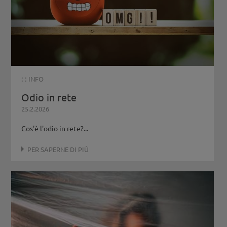
: :
INFO
Odio in rete
25.2.2026
Cos'è l'odio in rete?...
PER SAPERNE DI PIÙ