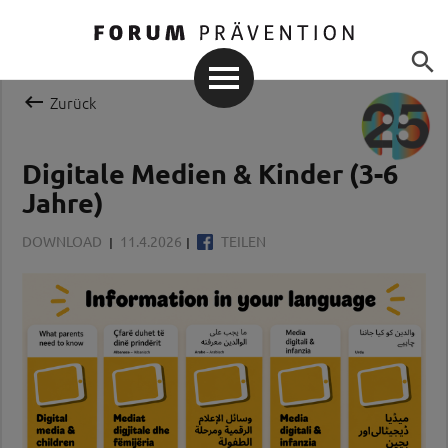


Zurück
Digitale Medien & Kinder (3-6
Jahre)
DOWNLOAD
11.4.2026
TEILEN