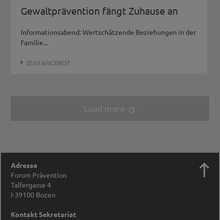
Gewaltprävention fängt Zuhause an
Informationsabend: Wertschätzende Beziehungen in der
Familie...
ZUM ANGEBOT
Load more
refresh

Adresse
Forum Prävention
Talfergasse 4
I-39100
Bozen
Kontakt Sekretariat