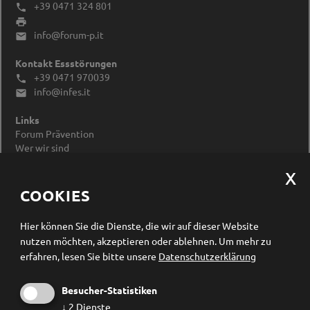
+39 0471 324 801


info@forum-p.it

Kontakt Essstörungen
+39 0471 970039

info@infes.it

Links
Forum Prävention
Wer wir sind
Impressum
Datenschutzerklärung
Cookieeinstellungen ändern
COOKIES
Newsletter Anmeldung
Hier können Sie die Dienste, die wir auf dieser Website
nutzen möchten, akzeptieren oder ablehnen.
Um mehr zu
erfahren, lesen Sie bitte unsere
Datenschutzerklärung
Besucher-Statistiken
↓
2
Dienste