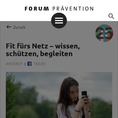


Zurück
Fit fürs Netz – wissen,
schützen, begleiten
ANGEBOT
TEILEN