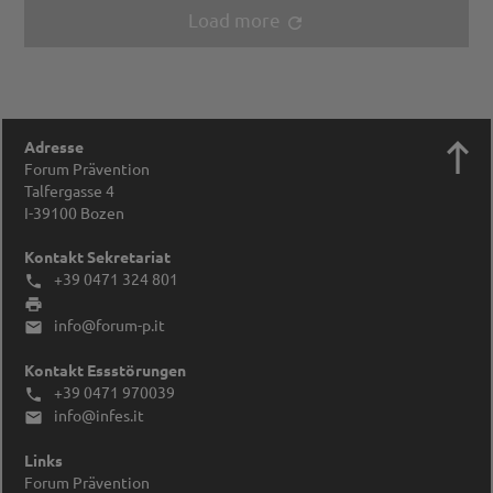
Load more
refresh

Adresse
Forum Prävention
Talfergasse 4
I-39100
Bozen
Kontakt Sekretariat
+39 0471 324 801


info@forum-p.it

Kontakt Essstörungen
+39 0471 970039

info@infes.it

Links
Forum Prävention