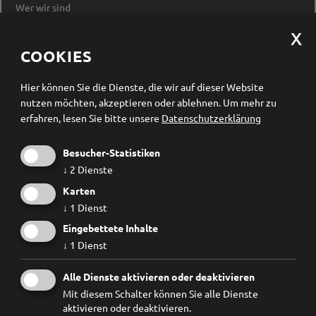
Wer wir sind
Impressum
Datenschutzerklärung
Cookieeinstellungen ändern
COOKIES
Newsletter Anmeldung
Hier können Sie die Dienste, die wir auf dieser Website
nutzen möchten, akzeptieren oder ablehnen.
Um mehr zu
erfahren, lesen Sie bitte unsere
Datenschutzerklärung
Besucher-Statistiken
↓
2
Dienste
Karten
↓
1
Dienst
Eingebettete Inhalte
↓
1
Dienst
Ich habe die
Datenschutzbestimmungen
gelesen und
Alle Dienste aktivieren oder deaktivieren
erkenne diese ausdrücklich an.
Mit diesem Schalter können Sie alle Dienste
aktivieren oder deaktivieren.