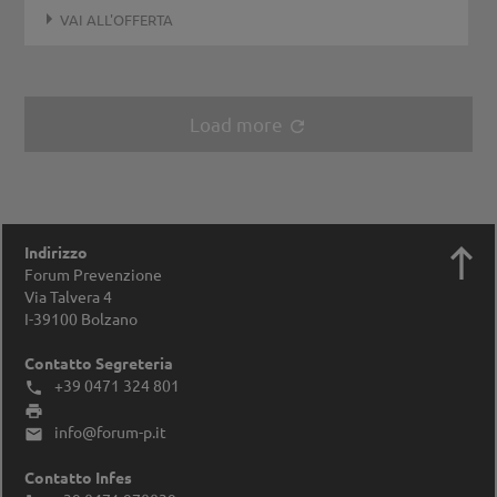
VAI ALL'OFFERTA
Load more
refresh

Indirizzo
Forum Prevenzione
Via Talvera 4
I-39100
Bolzano
Contatto Segreteria
+39 0471 324 801


info@forum-p.it

Contatto Infes