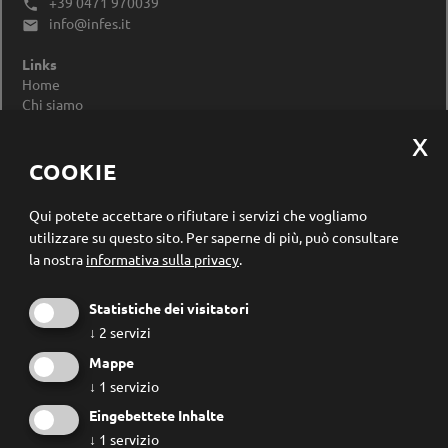
+39 0471 970039

info@infes.it

Links
Home
Chi siamo
Impressum
Privacy Policy
Modificare le impostazioni dei cookie
COOKIE
Registrazione newsletter
Qui potete accettare o rifiutare i servizi che vogliamo
utilizzare su questo sito.
Per saperne di più, può consultare
la nostra
informativa sulla privacy
.
Statistiche dei visitatori
↓
2
servizi
Mappe
↓
1
servizio
Eingebettete Inhalte
↓
1
servizio