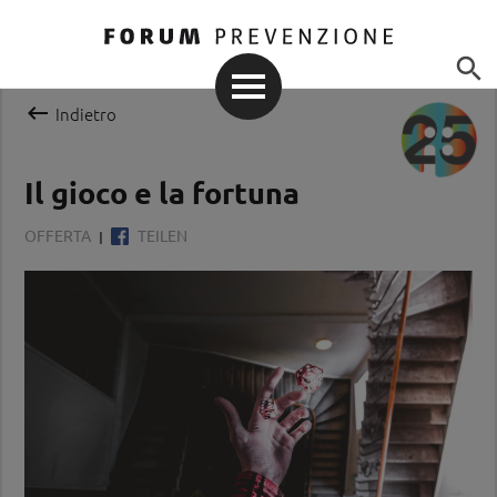


Indietro
Il gioco e la fortuna
OFFERTA
TEILEN