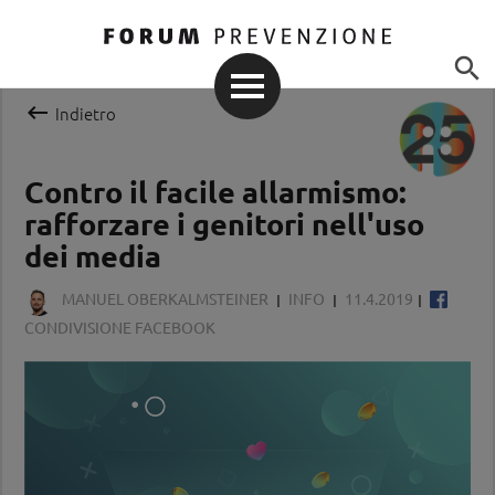


Indietro
Contro il facile allarmismo:
rafforzare i genitori nell'uso
dei media
MANUEL OBERKALMSTEINER
INFO
11.4.2019
CONDIVISIONE FACEBOOK