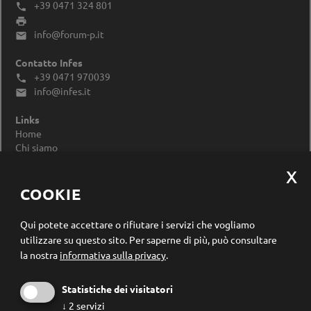
+39 0471 324 801


info@forum-p.it

Contatto Infes
+39 0471 970039

info@infes.it

Links
Home
Chi siamo
Impressum
Privacy Policy
Modificare le impostazioni dei cookie
COOKIE
Registrazione newsletter
Qui potete accettare o rifiutare i servizi che vogliamo
utilizzare su questo sito.
Per saperne di più, può consultare
la nostra
informativa sulla privacy
.
Statistiche dei visitatori
↓
2
servizi