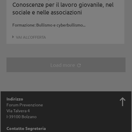
Conoscenze per il lavoro giovanile, nel
sociale e nelle associazioni
Formazione: Bullismo e cyberbullismo...
VAI ALL'OFFERTA
Load more
refresh

Indirizzo
Forum Prevenzione
Via Talvera 4
I-39100
Bolzano
Contatto Segreteria