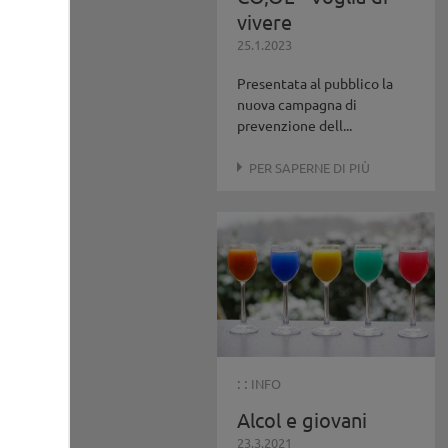
vivere
25.1.2023
Presentata al pubblico la
nuova campagna di
prevenzione dell...
PER SAPERNE DI PIÙ
: :
INFO
Alcol e giovani
23.3.2021