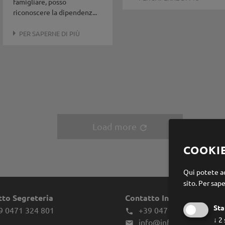
famigliare, posso
riconoscere la dipendenz...
PER SAPERNE DI PIÙ
Load more
refresh
COOKI
Qui potete ac
sito.
Per sape
tto Segreteria
Contatto Infes
Sta
9 0471 324 801
+39 0471 970039

↓
2
info@infes.it
