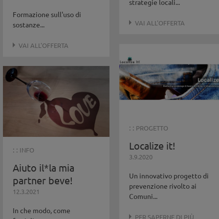
strategie locali...
Formazione sull'uso di
VAI ALL'OFFERTA
sostanze...
VAI ALL'OFFERTA
: :
PROGETTO
Localize it!
: :
INFO
3.9.2020
Aiuto il*la mia
Un innovativo progetto di
partner beve!
prevenzione rivolto ai
12.3.2021
Comuni...
In che modo, come
PER SAPERNE DI PIÙ