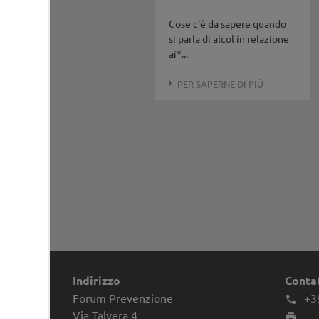
Cose c’è da sapere quando
si parla di alcol in relazione
ai*...
PER SAPERNE DI PIÙ
Indirizzo
Conta
Forum Prevenzione
+3

Via Talvera 4
