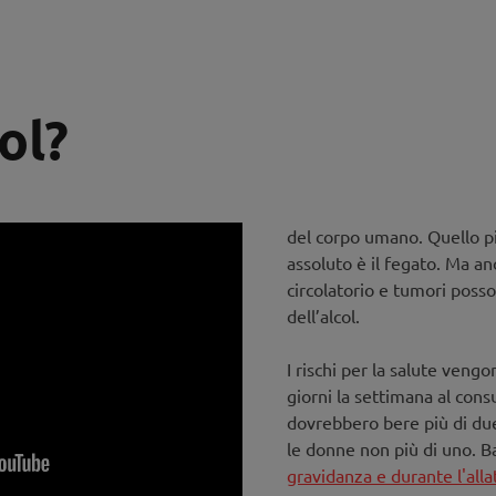
ol?
del corpo umano. Quello p
assoluto è il fegato. Ma an
circolatorio e tumori posso
dell’alcol.
I rischi per la salute vengo
giorni la settimana al cons
dovrebbero bere più di due 
le donne non più di uno. 
gravidanza e durante l'all