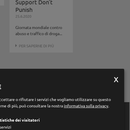
Support Don't
Punish
25.6.2020
Giornata mondiale contro
abuso e traffico di droga...
PER SAPERNE DI PIÙ
E
cettare o rifiutare i servizi che vogliamo utilizzare su questo
rne di più, può consultare la nostra
informativa sulla privacy
.

Links
tistiche dei visitatori
Home
servizi
Chi siamo