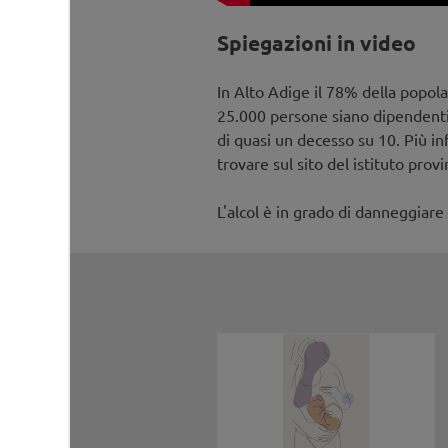
Spiegazioni in video
In Alto Adige il 78% della popola
25.000 persone siano dipendenti.
di quasi un decesso su 10. Più i
trovare sul sito del istituto provi
L'alcol è in grado di danneggiar