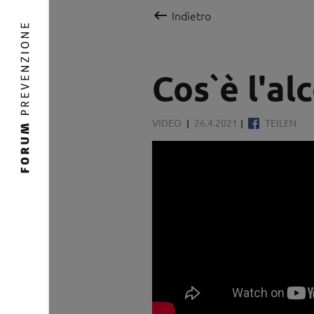

Indietro
Cos`è l'alc
VIDEO
26.4.2021
TEILEN