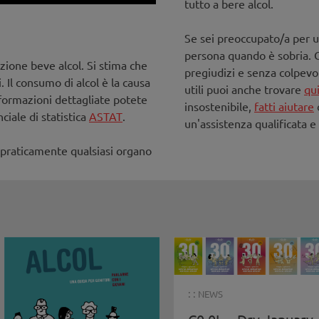
tutto a bere alcol.
Se sei preoccupato/a per u
persona quando è sobria. C
zione beve alcol. Si stima che
pregiudizi e senza colpevol
 Il consumo di alcol è la causa
utili puoi anche trovare
qu
nformazioni dettagliate potete
insostenibile,
fatti aiutare
d
nciale di statistica
ASTAT
.
un'assistenza qualificata e
e praticamente qualsiasi organo
: :
NEWS