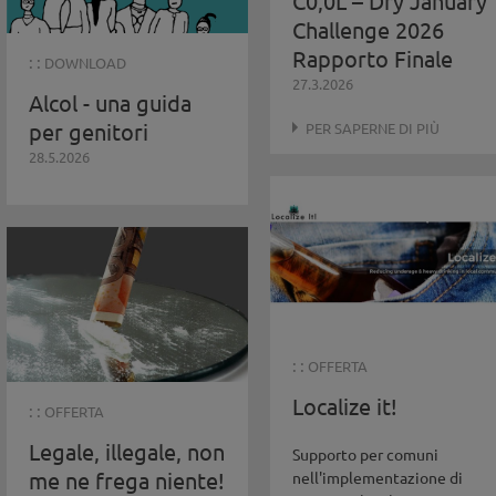
C0,0L – Dry January
Challenge 2026
Rapporto Finale
: :
DOWNLOAD
27.3.2026
Alcol - una guida
per genitori
PER SAPERNE DI PIÙ
28.5.2026
: :
OFFERTA
Localize it!
: :
OFFERTA
Legale, illegale, non
Supporto per comuni
me ne frega niente!
nell'implementazione di