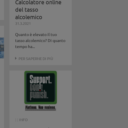
Calcolatore online
del tasso
alcolemico
31.3.2021
Quanto è elevato il tuo
tasso alcolemico? Di quanto
tempo ha...
PER SAPERNE DI PIÙ
: :
INFO