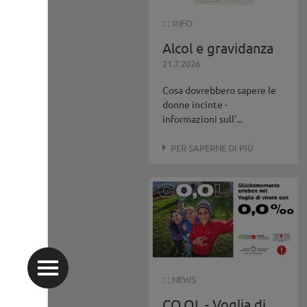
: :
INFO
Alcol e gravidanza
21.7.2026
Cosa dovrebbero sapere le
donne incinte -
informazioni sull'...
PER SAPERNE DI PIÙ
: :
NEWS
CO,OL - Voglia di