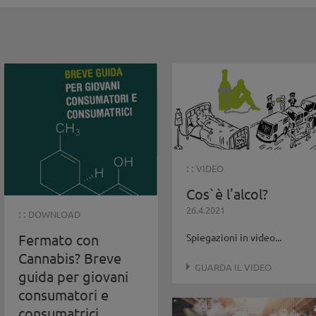
: :
VIDEO
Cos`è l'alcol?
26.4.2021
: :
DOWNLOAD
Fermato con
Spiegazioni in video...
Cannabis? Breve
GUARDA IL VIDEO
guida per giovani
consumatori e
consumatrici