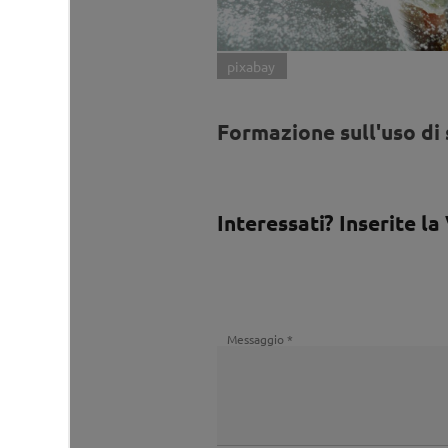
pixabay
Formazione sull'uso di
Interessati? Inserite la
Messaggio