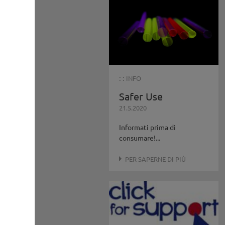
: :
INFO
Safer Use
21.5.2020
Informati prima di
consumare!...
PER SAPERNE DI PIÙ