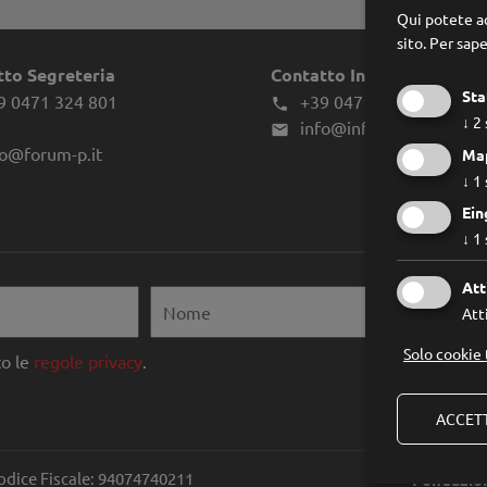
Qui potete ac
sito.
Per sape
tto Segreteria
Contatto Infes
Sta
9 0471 324 801
+39 0471 970039

↓
2
info@infes.it

fo@forum-p.it
Ma
↓
1
Ein
↓
1
Att
Atti
Solo cookie 
o le
regole privacy
.
ACCETT
odice Fiscale: 94074740211
Fondazio