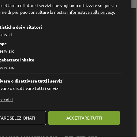
cettare o rifiutare i servizi che vogliamo utilizzare su questo
rne di più, può consultare la nostra
informativa sulla privacy
.

Links
tistiche dei visitatori
Home
servizi
Chi siamo
Impressum
ppe
Privacy Policy
servizio
Modificare le impostazioni dei cookie
gebettete Inhalte
servizio
ivare o disattivare tutti i servizi
vare o disattivare tutti i servizi
tecnici
ARE SELEZIONATI
ACCETTARE TUTTI
ne Forum Prevenzione ETS