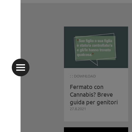
: :
DOWNLOAD
Fermato con
Cannabis? Breve
guida per genitori
27.8.2021