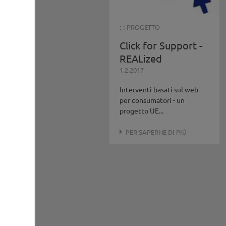
: :
PROGETTO
Click for Support -
REALized
1.2.2017
Interventi basati sul web
per consumatori - un
progetto UE...
PER SAPERNE DI PIÙ