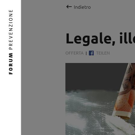

Indietro
Legale, il
OFFERTA
TEILEN