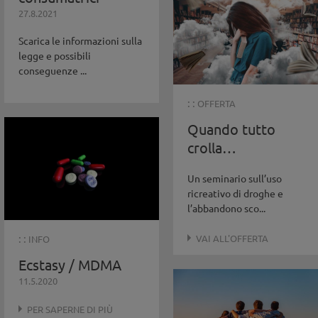
27.8.2021
Scarica le informazioni sulla
legge e possibili
conseguenze ...
: :
OFFERTA
Quando tutto
crolla…
Un seminario sull’uso
ricreativo di droghe e
l’abbandono sco...
: :
VAI ALL'OFFERTA
INFO
Ecstasy / MDMA
11.5.2020
PER SAPERNE DI PIÙ