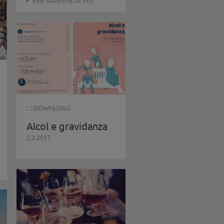
PER SAPERNE DI PIÙ
: :
DOWNLOAD
Alcol e gravidanza
2.2.2017