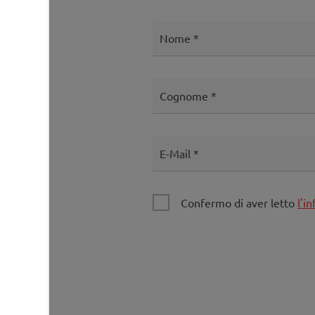
Nome
Cognome
E-Mail
Confermo di aver letto
l'i