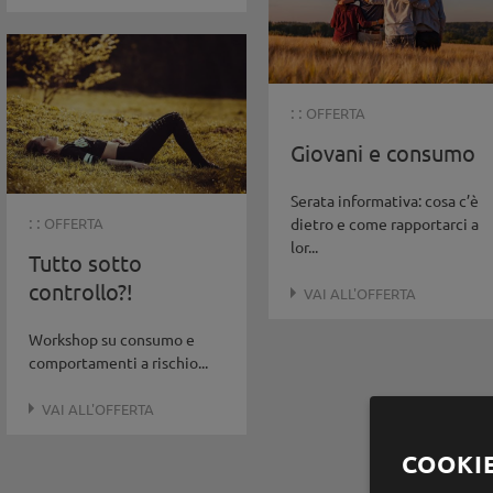
: :
OFFERTA
Giovani e consumo
Serata informativa: cosa c’è
: :
OFFERTA
dietro e come rapportarci a
lor...
Tutto sotto
controllo?!
VAI ALL'OFFERTA
Workshop su consumo e
comportamenti a rischio...
VAI ALL'OFFERTA
COOKI