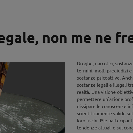
legale, non me ne fr
Droghe, narcotici, sostanz
termini, molti pregiudizi e
sostanze psicoattive. Anch
sostanze legali e illegali tr
realtà. Una visione obietti
permettere un'azione prof
dissipare le conoscenze in
scientificamente valide sul
loro rischi. I*le partecipan
tendenze attuali e sul con