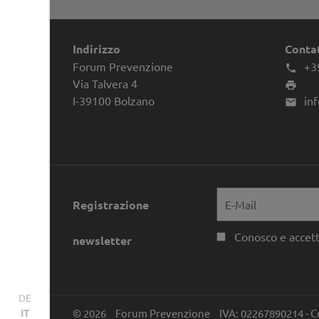
Indirizzo
Conta
Forum Prevenzione
+3

Via Talvera 4

I-39100
Bolzano
in

Registrazione
Conosco e accett
newsletter
DE
© 2026
Forum Prevenzione
IVA: 02267890214 - C
IT