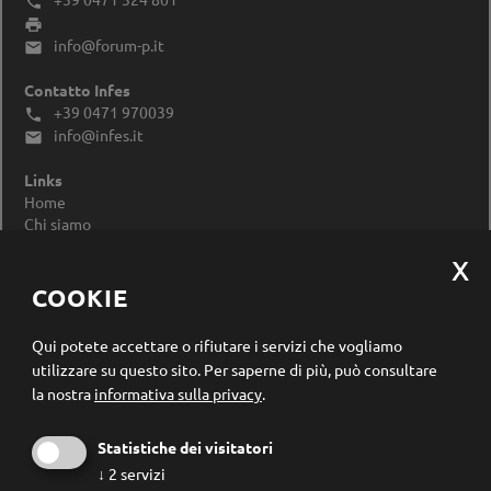


info@forum-p.it

Contatto Infes
+39 0471 970039

info@infes.it

Links
Home
Chi siamo
Impressum
Privacy Policy
Modificare le impostazioni dei cookie
COOKIE
Registrazione newsletter
Qui potete accettare o rifiutare i servizi che vogliamo
utilizzare su questo sito.
Per saperne di più, può consultare
la nostra
informativa sulla privacy
.
Statistiche dei visitatori
↓
2
servizi