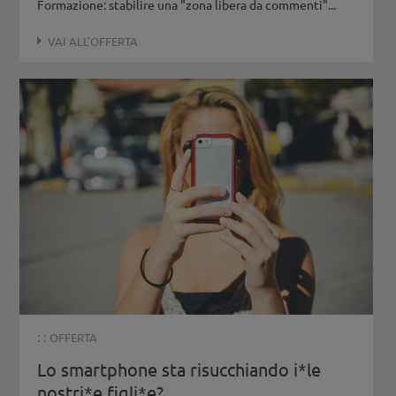
Formazione: stabilire una "zona libera da commenti"...
VAI ALL'OFFERTA
: :
OFFERTA
Lo smartphone sta risucchiando i*le
nostri*e figli*e?