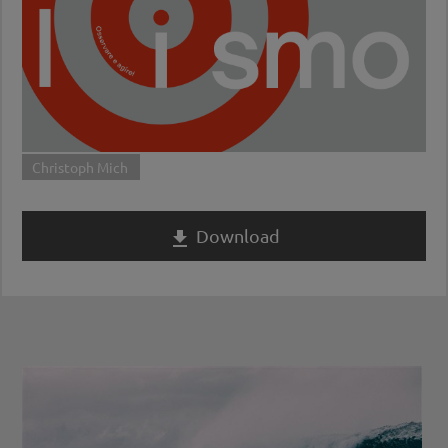
Christoph Mich
Download
