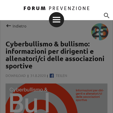


Indietro
Cyberbullismo & bullismo:
informazioni per dirigenti e
allenatori/ci delle associazioni
sportive
DOWNLOAD
31.8.2020
TEILEN