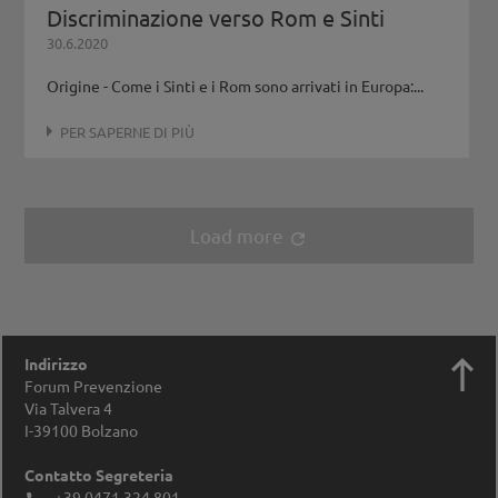
Discriminazione verso Rom e Sinti
30.6.2020
Origine - Come i Sinti e i Rom sono arrivati in Europa:...
PER SAPERNE DI PIÙ
Load more
refresh

Indirizzo
Forum Prevenzione
Via Talvera 4
I-39100
Bolzano
Contatto Segreteria
+39 0471 324 801