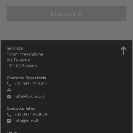
Load more
refresh

Indirizzo
Forum Prevenzione
Via Talvera 4
I-39100
Bolzano
Contatto Segreteria
+39 0471 324 801


info@forum-p.it

Contatto Infes
+39 0471 970039

info@infes.it

Links