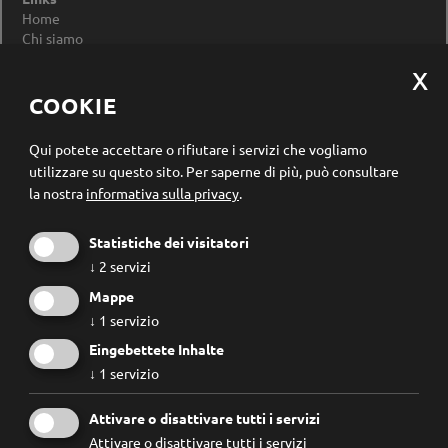
Home
Chi siamo
Impressum
Privacy Policy
Modificare le impostazioni dei cookie
COOKIE
Registrazione newsletter
Qui potete accettare o rifiutare i servizi che vogliamo
utilizzare su questo sito.
Per saperne di più, può consultare
la nostra
informativa sulla privacy
.
Statistiche dei visitatori
↓
2
servizi
Mappe
↓
1
servizio
Eingebettete Inhalte
↓
1
servizio
Conosco e accetto le
regole privacy
.
Attivare o disattivare tutti i servizi
Attivare o disattivare tutti i servizi