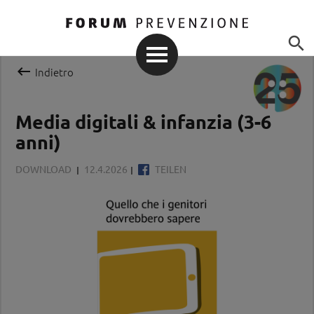


Indietro
Media digitali & infanzia (3-6
anni)
DOWNLOAD
12.4.2026
TEILEN