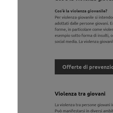
Cos’è la violenza giovanile?
Per violenza giovanile si intend
adottati dalle persone giovani. E
forme, in particolare come violen
esempio sotto forma di insulti, 
social media. La violenza giova
Offerte di prevenzi
Offerte di prevenzi
Violenza tra giovani
La violenza tra persone giovani in
Formazione:
Può manifestarsi in diversi ambit