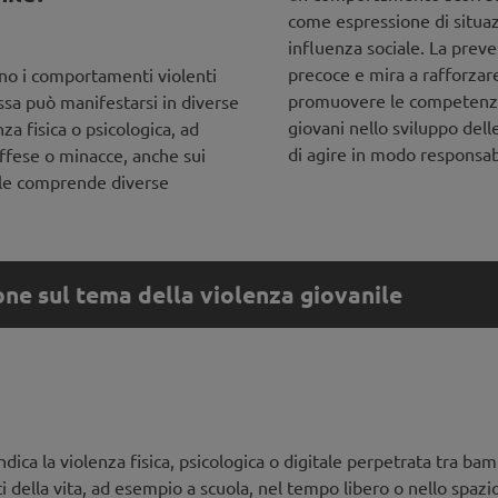
come espressione di situazi
influenza sociale. La preve
precoce e mira a rafforzare
ono i comportamenti violenti
promuovere le competenze 
ssa può manifestarsi in diverse
giovani nello sviluppo delle
za fisica o psicologica, ad
di agire in modo responsab
offese o minacce, anche sui
nile comprende diverse
one sul tema della violenza giovanile
one sul tema della violenza giovanile
dica la violenza fisica, psicologica o digitale perpetrata tra bam
i della vita, ad esempio a scuola, nel tempo libero o nello spazio