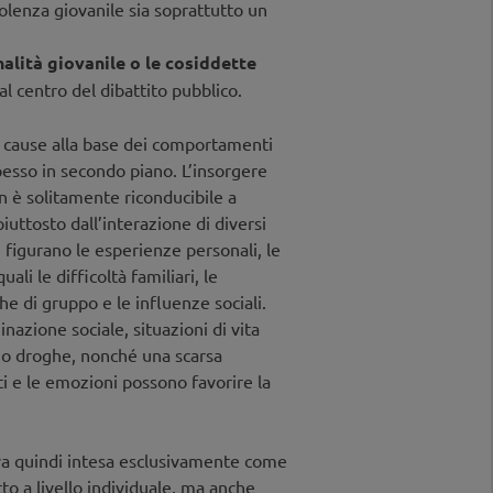
iolenza giovanile sia soprattutto un
nalità giovanile o le cosiddette
l centro del dibattito pubblico.
le cause alla base dei comportamenti
pesso in secondo piano. L’insorgere
n è solitamente riconducibile a
iuttosto dall’interazione di diversi
ti figurano le esperienze personali, le
uali le difficoltà familiari, le
che di gruppo e le influenze sociali.
nazione sociale, situazioni di vita
ol o droghe, nonché una scarsa
tti e le emozioni possono favorire la
va quindi intesa esclusivamente come
 a livello individuale, ma anche