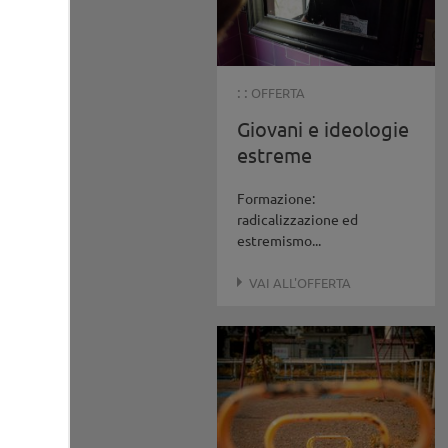
: :
OFFERTA
Giovani e ideologie
estreme
Formazione:
radicalizzazione ed
estremismo...
VAI ALL'OFFERTA