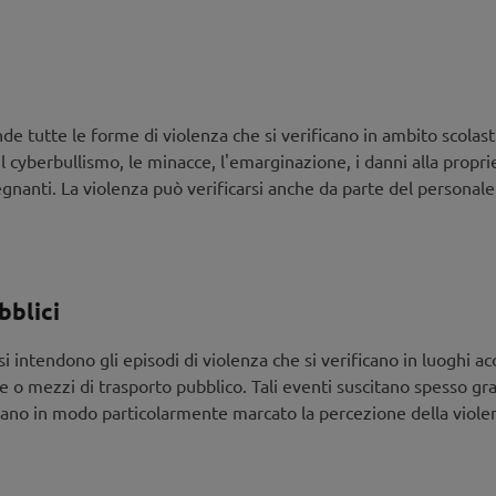
? Violenza giovanile – Comprendere e agire
la propensione alla violenza tra i giovani stia aumentando, anali
za negli spazi pubblici, nonché la violenza come strategia di gestio
ione, e discute le possibilità e i limiti della prevenzione e dell’in
e tutte le forme di violenza che si verificano in ambito scolast
 il cyberbullismo, le minacce, l'emarginazione, i danni alla proprie
gnanti. La violenza può verificarsi anche da parte del personale
enza comincia a casa
e e basato sul riconoscimento e la considerazione reciproca è la
, come ad esempio il cyberbullismo, le risse o l’estremismo.
bblici
si intendono gli episodi di violenza che si verificano in luoghi acc
 la prevenzione della violenza
rie o mezzi di trasporto pubblico. Tali eventi suscitano spesso g
ogetti/interventi destinati a dirigenti o persone con potere de
zano in modo particolarmente marcato la percezione della violen
io.