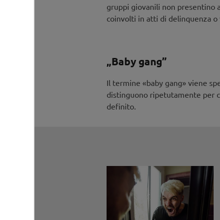
gruppi giovanili non presentino 
coinvolti in atti di delinquenza o
„Baby gang”
Il termine «baby gang» viene spe
distinguono ripetutamente per co
definito.