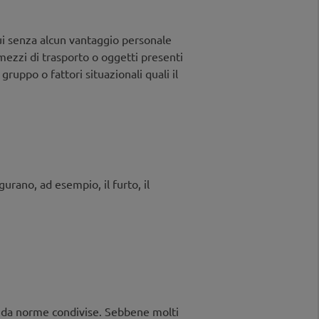
amiliari
rui senza alcun vantaggio personale
 mezzi di trasporto o oggetti presenti
gruppo o fattori situazionali quali il
urano, ad esempio, il furto, il
 e da norme condivise. Sebbene molti