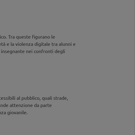
zza i contesti e le motivazioni
ne delle difficoltà, con i relativi
tervento.
ico. Tra queste figurano le
tà e la violenza digitale tra alunni e
 insegnante nei confronti degli
 protezione più efficace contro
essibili al pubblico, quali strade,
rande attenzione da parte
cisionale e a personale
za giovanile.