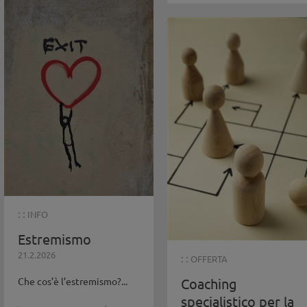
: :
INFO
Estremismo
21.2.2026
: :
OFFERTA
Che cos’è l’estremismo?...
Coaching
specialistico per la