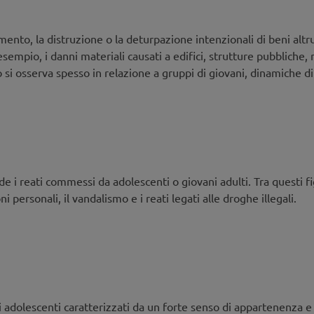
, cyberbullismo e violenza
entamento su temi legati alla violenza per persone coinvolte e f
mento, la distruzione o la deturpazione intenzionali di beni alt
esempio, i danni materiali causati a edifici, strutture pubbliche,
o si osserva spesso in relazione a gruppi di giovani, dinamiche di 
e i reati commessi da adolescenti o giovani adulti. Tra questi fig
 personali, il vandalismo e i reati legati alle droghe illegali.
i adolescenti caratterizzati da un forte senso di appartenenza