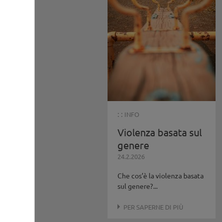
: :
INFO
Violenza basata sul
genere
24.2.2026
Che cos’è la violenza basata
sul genere?...
PER SAPERNE DI PIÙ