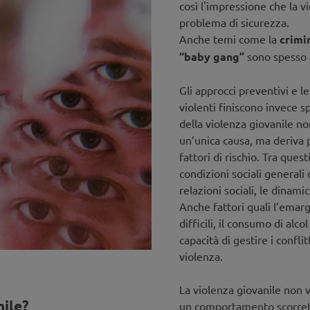
così l'impressione che la v
problema di sicurezza.
Anche temi come la
crimi
“baby gang”
sono spesso a
Gli approcci preventivi e 
violenti finiscono invece s
della violenza giovanile no
un’unica causa, ma deriva p
fattori di rischio. Tra ques
condizioni sociali generali q
relazioni sociali, le dinami
Anche fattori quali l’emargi
difficili, il consumo di alc
capacità di gestire i confli
violenza.
La violenza giovanile non 
nile?
un comportamento scorretto