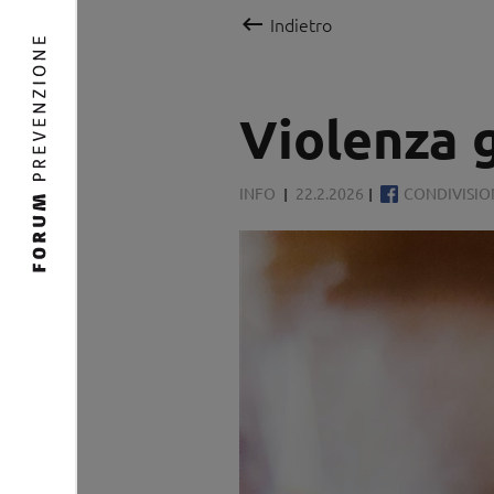

Indietro
Violenza 
INFO
22.2.2026
CONDIVISI