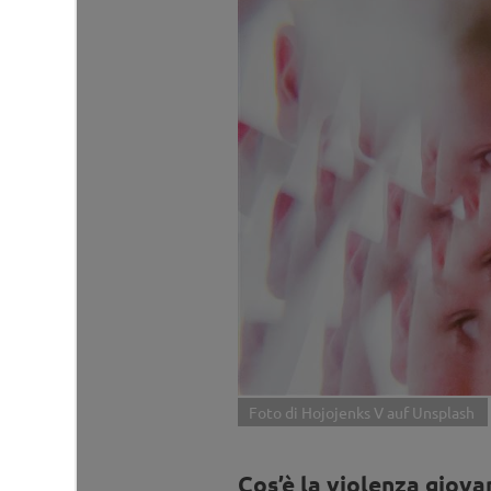
Foto di Hojojenks V auf Unsplash
Cos’è la violenza giova