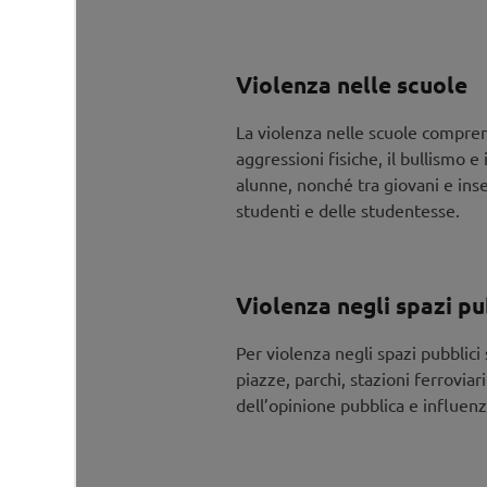
Da dove nasce la violenza
L’evento affronta il tema se 
alla base degli atti di violen
Violenza nelle scuole
fattori di rischio e di protez
Scopri di più…
La violenza nelle scuole comprend
aggressioni fisiche, il bullismo e
Serata informativa:
alunne, nonché tra giovani e inse
La prevenzione della viol
studenti e delle studentesse.
Un rapporto familiare stabil
diversi fenomeni di violenza
Scopri di più…
Violenza negli spazi pu
Coaching:
Per violenza negli spazi pubblici 
Coaching specialistico per
piazze, parchi, stazioni ferrovia
Supporto e consulenza per pr
dell’opinione pubblica e influen
specializzato, anche volontar
Scopri di più…
Consulenza: