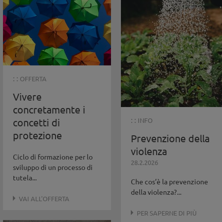
: :
OFFERTA
Vivere
concretamente i
: :
INFO
concetti di
protezione
Prevenzione della
violenza
Ciclo di formazione per lo
28.2.2026
sviluppo di un processo di
tutela...
Che cos’è la prevenzione
della violenza?...
VAI ALL'OFFERTA
PER SAPERNE DI PIÙ