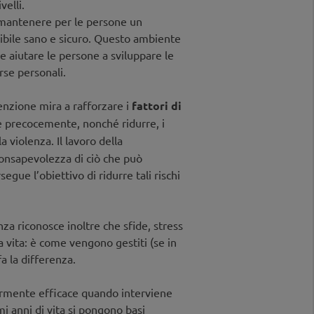
velli.
e mantenere per le persone un
sibile sano e sicuro. Questo ambiente
e aiutare le persone a sviluppare le
se personali.
enzione mira a rafforzare i
fattori di
e precocemente, nonché ridurre, i
la violenza. Il lavoro della
consapevolezza di ciò che può
egue l’obiettivo di ridurre tali rischi
za riconosce inoltre che sfide, stress
la vita: è come vengono gestiti (se in
a la differenza.
armente efficace quando interviene
i anni di vita si pongono basi