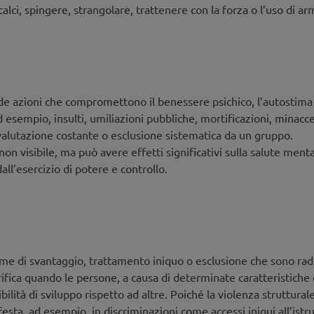
za negli spazi pubblici, nonché la violenza come strategia di gestio
alci, spingere, strangolare, trattenere con la forza o l’uso di arm
ione, e discute le possibilità e i limiti della prevenzione e dell’in
enza comincia a casa
e azioni che compromettono il benessere psichico, l’autostima 
e e basato sul riconoscimento e la considerazione reciproca è la
d esempio, insulti, umiliazioni pubbliche, mortificazioni, minac
, come ad esempio il cyberbullismo, le risse o l’estremismo.
 svalutazione costante o esclusione sistematica da un gruppo.
on visibile, ma può avere effetti significativi sulla salute menta
ll’esercizio di potere e controllo.
 la prevenzione della violenza
ogetti/interventi destinati a dirigenti o persone con potere de
io.
rme di svantaggio, trattamento iniquo o esclusione che sono radica
rifica quando le persone, a causa di determinate caratteristiche 
ibilità di sviluppo rispetto ad altre. Poiché la violenza struttura
, cyberbullismo e violenza
esta, ad esempio, in discriminazioni come accessi iniqui all’istru
entamento su temi legati alla violenza per persone coinvolte e f