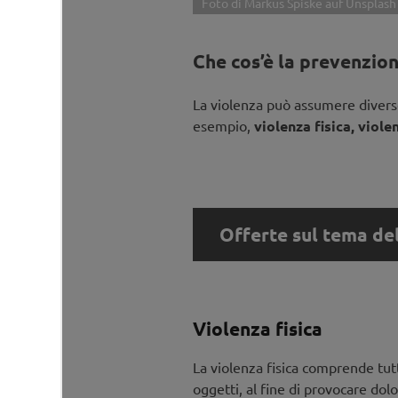
Foto di Markus Spiske auf Unsplash
Che cos’è la prevenzion
La violenza può assumere divers
esempio,
violenza fisica, viol
Offerte sul tema de
Offerte sul tema de
Violenza fisica
Formazione:
Da dove nasce la violenza
La violenza fisica comprende tutt
L’evento affronta il tema se 
oggetti, al fine di provocare dol