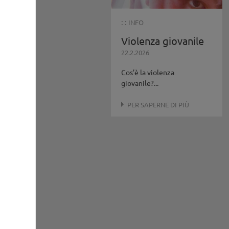
: :
INFO
Violenza giovanile
22.2.2026
Cos’è la violenza
giovanile?...
PER SAPERNE DI PIÙ