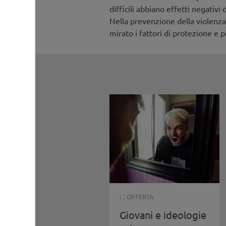
difficili abbiano effetti negativi
Nella prevenzione della violenza
mirato i fattori di protezione e 
: :
OFFERTA
Giovani e ideologie