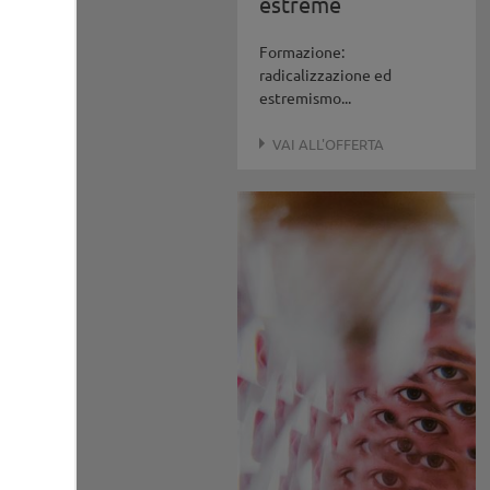
estreme
Formazione:
radicalizzazione ed
estremismo...
VAI ALL'OFFERTA