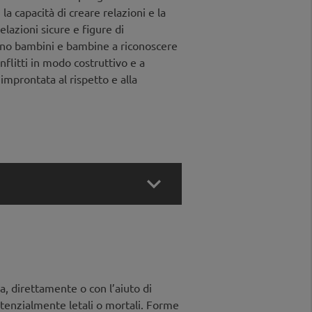
la capacità di creare relazioni e la
lazioni sicure e figure di
tano bambini e bambine a riconoscere
conflitti in modo costruttivo e a
improntata al rispetto e alla

a, direttamente o con l’aiuto di
zza i contesti e le motivazioni
otenzialmente letali o mortali. Forme