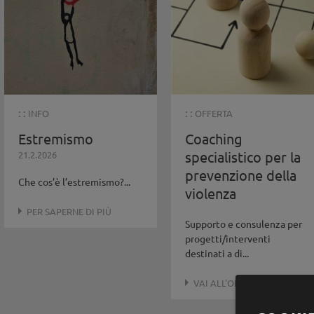
: :
: :
INFO
OFFERTA
Estremismo
Coaching
specialistico per la
21.2.2026
prevenzione della
Che cos’è l’estremismo?...
violenza
PER SAPERNE DI PIÙ
Supporto e consulenza per
progetti/interventi
destinati a di...
VAI ALL'OFFERTA