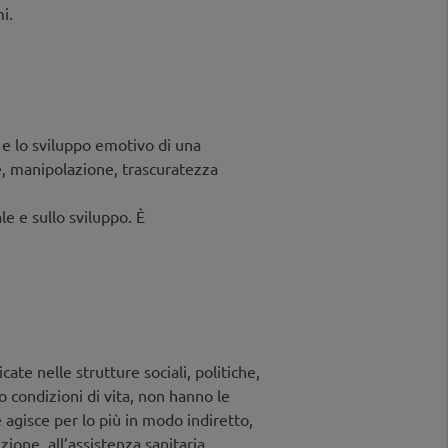
ne delle difficoltà, con i relativi
i.
tervento.
e lo sviluppo emotivo di una
 protezione più efficace contro
ce, manipolazione, trascuratezza
le e sullo sviluppo. È
cisionale e a personale
te nelle strutture sociali, politiche,
o condizioni di vita, non hanno le
le agisce per lo più in modo indiretto,
zione, all’assistenza sanitaria,
amiliari