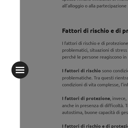
all’alloggio o alla partecipazione 
Scopri di più…
Fattori di rischio e di 
I fattori di rischio e di protezi
problematici, situazioni di stre
perché le persone reagiscono in m
I fattori di rischio
sono condizio
problematiche. Tra questi rientra
condizioni di vita complesse, l’i
I fattori di protezione
, invece,
anche in presenza di difficoltà. T
autostima, buone capacità di gest
I fattori di rischio e di protez