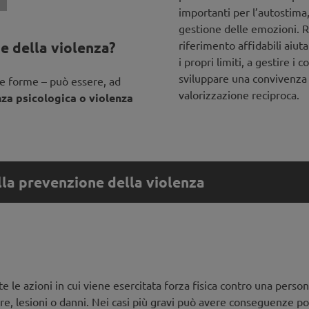
importanti per l’autostima, 
gestione delle emozioni. Re
riferimento affidabili aiu
e della violenza?
i propri limiti, a gestire i 
sviluppare una convivenza 
e forme – può essere, ad
valorizzazione reciproca.
enza psicologica o violenza
lla prevenzione della violenza
lla prevenzione della violenza
? Violenza giovanile – Comprendere e agire
e le azioni in cui viene esercitata forza fisica contro una person
la propensione alla violenza tra i giovani stia aumentando, anali
ore, lesioni o danni. Nei casi più gravi può avere conseguenze p