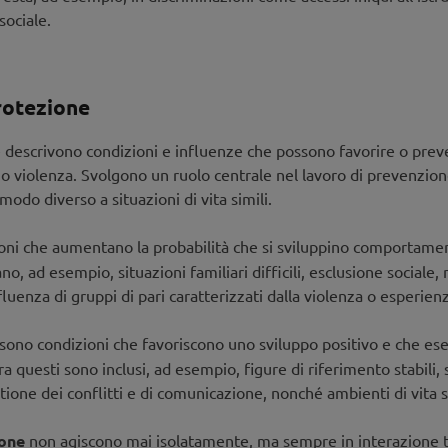
sociale.
protezione
one descrivono condizioni e influenze che possono favorire o pre
ss o violenza. Svolgono un ruolo centrale nel lavoro di prevenzi
odo diverso a situazioni di vita simili.
ni che aumentano la probabilità che si sviluppino comportamenti
no, ad esempio, situazioni familiari difficili, esclusione sociale
nfluenza di gruppi di pari caratterizzati dalla violenza o esperie
 sono condizioni che favoriscono uno sviluppo positivo e che ese
ra questi sono inclusi, ad esempio, figure di riferimento stabili,
ione dei conflitti e di comunicazione, nonché ambienti di vita si
ione
non agiscono mai isolatamente, ma sempre in interazione tra