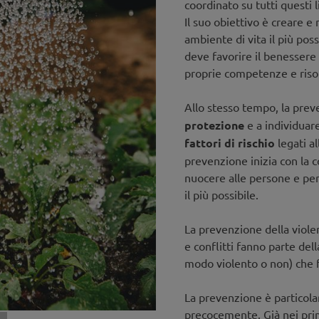
coordinato su tutti questi li
Il suo obiettivo è creare 
ambiente di vita il più pos
deve favorire il benessere 
proprie competenze e risor
Allo stesso tempo, la prev
protezione
e a individuar
fattori di rischio
legati al
prevenzione inizia con la 
nuocere alle persone e pers
il più possibile.
La prevenzione della violen
e conflitti fanno parte del
modo violento o non) che f
La prevenzione è particol
precocemente. Già nei prim