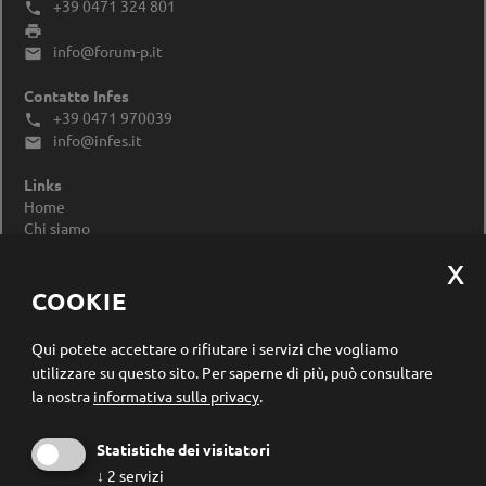
+39 0471 324 801


info@forum-p.it

Contatto Infes
+39 0471 970039

info@infes.it

Links
Home
Chi siamo
Impressum
Privacy Policy
Modificare le impostazioni dei cookie
COOKIE
Registrazione newsletter
Qui potete accettare o rifiutare i servizi che vogliamo
utilizzare su questo sito.
Per saperne di più, può consultare
la nostra
informativa sulla privacy
.
Statistiche dei visitatori
↓
2
servizi