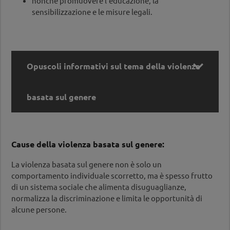
nonché promuovere l’educazione, la
sensibilizzazione e le misure legali.

Opuscoli informativi sul tema della violenza
basata sul genere
Opuscoli informativi sul tema della violenza
Cause della violenza basata sul genere:
basata sul genere
La violenza basata sul genere non è solo un
Violenza sessualizzata - Comprendere e agire
comportamento individuale scorretto, ma è spesso frutto
di un sistema sociale che alimenta disuguaglianze,
Concetto per la prevenzione della violenza
normalizza la discriminazione e limita le opportunità di
sessualizzata in Alto Adige
alcune persone.
Violenza contro le donne