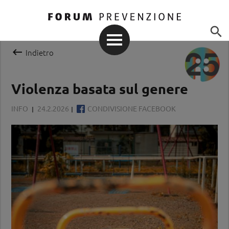


Indietro
Violenza basata sul genere
INFO
24.2.2026
CONDIVISIONE FACEBOOK