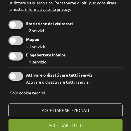
utilizzare su questo sito.
Per saperne di più, può consultare
la nostra
informativa sulla privacy
.
Statistiche dei visitatori
↓
2
servizi
Mappe
↓
1
servizio
Eingebettete Inhalte
↓
1
servizio
Conosco e accetto le
regole privacy
.
Attivare o disattivare tutti i servizi
Attivare o disattivare tutti i servizi
Solo cookie tecnici
© 2026
Forum Prevenzione
IVA: 02267890214 - Codice Fiscale: 94074740211
ACCETTARE SELEZIONATI
Fondazione Forum Prevenzione ETS
ACCETTARE TUTTI