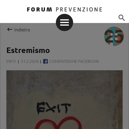


Indietro
Estremismo
INFO
21.2.2026
CONDIVISIONE FACEBOOK