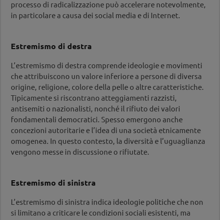
dell’intervento.
processo di radicalizzazione può accelerare notevolmente,
Scopri di più…
in particolare a causa dei social media e di Internet.
Giovani e ideologie estreme
Formazione su radicalizzazione ed estremismo in
Estremismo di destra
età adolescenziale: cause, dinamiche e prospettive
L’estremismo di destra comprende ideologie e movimenti
educative per scuole, lavoro giovanile e
che attribuiscono un valore inferiore a persone di diversa
associazioni.
origine, religione, colore della pelle o altre caratteristiche.
Scopri di più…
Tipicamente si riscontrano atteggiamenti razzisti,
antisemiti o nazionalisti, nonché il rifiuto dei valori
Serata informativa:
fondamentali democratici. Spesso emergono anche
La prevenzione della violenza comincia a casa
concezioni autoritarie e l’idea di una società etnicamente
Un rapporto familiare stabile e basato sul
omogenea. In questo contesto, la diversità e l’uguaglianza
riconoscimento e la considerazione reciproca è la
vengono messe in discussione o rifiutate.
protezione più efficace contro diversi fenomeni di
violenza, come ad esempio il cyberbullismo, le
risse o l’estremismo.
Estremismo di sinistra
Scopri di più…
L’estremismo di sinistra indica ideologie politiche che non
Coaching:
si limitano a criticare le condizioni sociali esistenti, ma
Coaching specialistico per la prevenzione della