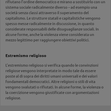
rifiutano l’ordine democratico e mirano a sostituirlo con un
violenza
sistema sociale radicalmente diverso – ad esempio una
Supporto e consulenza per progetti/interventi
società senza classi attraverso il superamento del
destinati a dirigenti o persone con potere
capitalismo. Le strutture statali e capitalistiche vengono
decisionale e a personale specializzato, anche
spesso messe radicalmente in discussione, in quanto
volontario.
considerate responsabili delle disuguaglianze sociali. In
Scopri di più…
alcune forme, anche la violenza viene considerata un
mezzo legittimo per raggiungere obiettivi politici.
Consulenza:
Prima consulenza bullismo, cyberbullismo e
violenza
Estremismo religioso
Colloqui informativi e di orientamento su temi
legati alla violenza per persone coinvolte e
L’estremismo religioso si verifica quando le convinzioni
familiari
religiose vengono interpretate in modo tale da essere
Scopri di più…
poste al di sopra dei diritti umani universali e dei valori
fondamentali democratici. Altre religioni o stili di vita
vengono svalutati o rifiutati. In alcune forme, la violenza o
la coercizione vengono giustificate con argomentazioni
religiose.