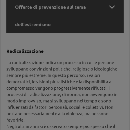

Offerte di prevenzione sul tema
dell’estremismo
Offerte di prevenzione sul tema
Radicalizzazione
dell’estremismo
La radicalizzazione indica un processo in cui le persone
Formazioni:
sviluppano convinzioni politiche, religiose o ideologiche
Da dove nasce la violenza? Violenza giovanile –
sempre più estreme. In questo percorso, i valori
Comprendere e agire
democratici, le visioni pluralistiche e la disponibilità al
L’evento affronta il tema se la propensione alla
compromesso vengono progressivamente rifiutati. I
violenza tra i giovani stia aumentando, analizza i
processi di radicalizzazione, di norma, non avvengono in
contesti e le motivazioni alla base degli atti di
modo improvviso, ma si sviluppano nel tempo e sono
violenza negli spazi pubblici, nonché la violenza
influenzati da fattori personali, sociali e collettivi. Non
come strategia di gestione delle difficoltà, con i
portano necessariamente alla violenza, ma possono
relativi fattori di rischio e di protezione, e discute
favorirla.
le possibilità e i limiti della prevenzione e
Negli ultimi anni si è osservato sempre più spesso che il