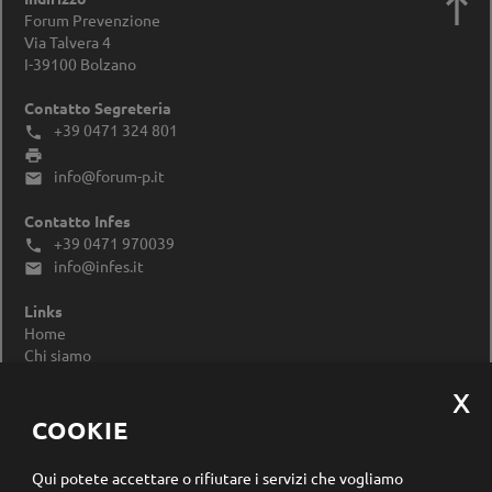

Forum Prevenzione
Via Talvera 4
I-39100
Bolzano
Contatto Segreteria
+39 0471 324 801


info@forum-p.it

Contatto Infes
+39 0471 970039

info@infes.it

Links
Home
Chi siamo
Impressum
Privacy Policy
Modificare le impostazioni dei cookie
COOKIE
Registrazione newsletter
Qui potete accettare o rifiutare i servizi che vogliamo