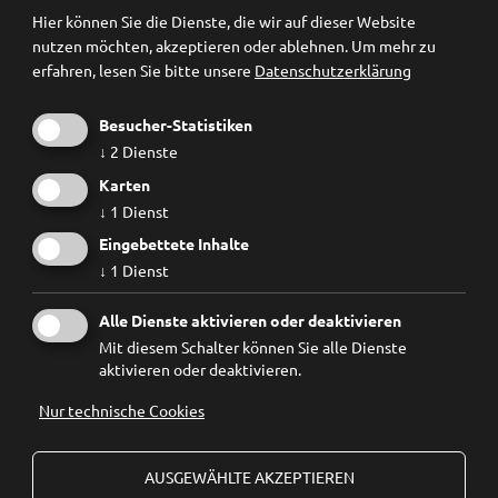
Newsletter Anmeldung
Hier können Sie die Dienste, die wir auf dieser Website
nutzen möchten, akzeptieren oder ablehnen.
Um mehr zu
erfahren, lesen Sie bitte unsere
Datenschutzerklärung
Besucher-Statistiken
↓
2
Dienste
Karten
↓
1
Dienst
Eingebettete Inhalte
↓
1
Dienst
Ich habe die
Datenschutzbestimmungen
gelesen und
Alle Dienste aktivieren oder deaktivieren
erkenne diese ausdrücklich an.
Mit diesem Schalter können Sie alle Dienste
aktivieren oder deaktivieren.
Nur technische Cookies
© 2026
Forum Prävention
MwSt.-Nr.: 02267890214 - Steuernummer 94074740211
AUSGEWÄHLTE AKZEPTIEREN
Stiftung Forum Prävention KDS