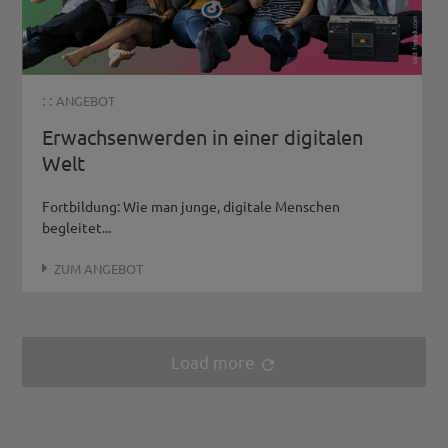
: :
ANGEBOT
Erwachsenwerden in einer digitalen
Welt
Fortbildung: Wie man junge, digitale Menschen
begleitet...
ZUM ANGEBOT
Load more
refresh