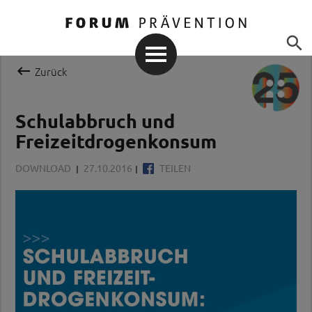


Zurück
Schulabbruch und
Freizeitdrogenkonsum
DOWNLOAD
27.10.2016
TEILEN