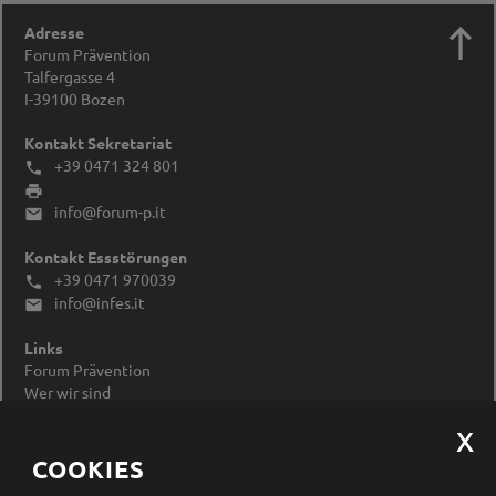

Adresse
Forum Prävention
Talfergasse 4
I-39100
Bozen
Kontakt Sekretariat
+39 0471 324 801


info@forum-p.it

Kontakt Essstörungen
+39 0471 970039

info@infes.it

Links
Forum Prävention
Wer wir sind
Impressum
Datenschutzerklärung
Cookieeinstellungen ändern
COOKIES