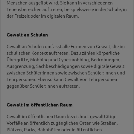
Woher kommt die Gewalt? Jugendgewalt -
Menschen ausgeübt wird. Sie kann in verschiedenen
Verstehen und handeln
Lebensbereichen auftreten, beispielsweise in der Schule, in
Die Veranstaltung thematisiert, ob die
der Freizeit oder im digitalen Raum.
Gewaltbereitschaft von Jugendlichen zunimmt,
beleuchtet Hintergründe und Motive für
Gewalthandlungen im öffentlichen Raum sowie
Gewalt an Schulen
Gewalt als Bewältigungsstrategie mit Risiko- und
Gewalt an Schulen umfasst alle Formen von Gewalt, die im
Schutzfaktoren und diskutiert Möglichkeiten und
schulischen Kontext auftreten. Dazu zählen körperliche
Grenzen von Prävention und Intervention.
Übergriffe, Mobbing und Cybermobbing, Bedrohungen,
Mehr erfahren...
Ausgrenzung, Sachbeschädigungen sowie digitale Gewalt
zwischen Schüler:innen sowie zwischen Schüler:innen und
Informationsabend:
Lehrpersonen. Ebenso kann Gewalt von Lehrpersonen
Gewaltprävention fängt Zuhause an
gegenüber Schüler:innen auftreten.
Ein stabiles, wertschätzendes Miteinander in der
Familie ist der wirksamste Schutz vor
verschiedenen Gewaltphänomenen wie
Gewalt im öffentlichen Raum
beispielsweise Cybermobbing, Schlägereien oder
Extremismus.
Gewalt im öffentlichen Raum bezeichnet gewalttätige
Mehr erfahren...
Vorfälle an öffentlich zugänglichen Orten wie Straßen,
Plätzen, Parks, Bahnhöfen oder in öffentlichen
Coaching: