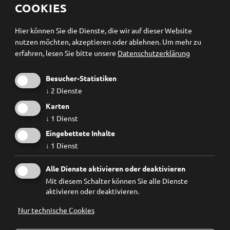
Cookieeinstellungen ändern
COOKIES
Newsletter Anmeldung
Hier können Sie die Dienste, die wir auf dieser Website
nutzen möchten, akzeptieren oder ablehnen.
Um mehr zu
erfahren, lesen Sie bitte unsere
Datenschutzerklärung
Besucher-Statistiken
↓
2
Dienste
Karten
↓
1
Dienst
Eingebettete Inhalte
↓
1
Dienst
Ich habe die
Datenschutzbestimmungen
gelesen und
Alle Dienste aktivieren oder deaktivieren
erkenne diese ausdrücklich an.
Mit diesem Schalter können Sie alle Dienste
aktivieren oder deaktivieren.
Nur technische Cookies
© 2026
Forum Prävention
MwSt.-Nr.: 02267890214 - Steuernummer 94074740211