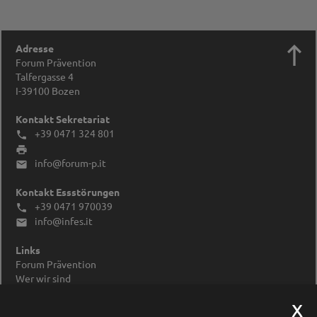

Adresse
Forum Prävention
Talfergasse 4
I-39100
Bozen
Kontakt Sekretariat
+39 0471 324 801


info@forum-p.it

Kontakt Essstörungen
+39 0471 970039

info@infes.it

Links
Forum Prävention
Wer wir sind
Impressum
Datenschutzerklärung