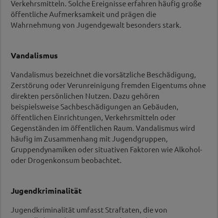
Verkehrsmitteln. Solche Ereignisse erfahren häufig große
Fachcoaching Gewaltprävention
öffentliche Aufmerksamkeit und prägen die
Unterstützung und Beratung bei
Wahrnehmung von Jugendgewalt besonders stark.
Projekten/Maßnahmen für
Entscheidungsträger:innen sowie haupt- und
ehrenamtliches Fachpersonal
Vandalismus
Mehr erfahren...
Vandalismus bezeichnet die vorsätzliche Beschädigung,
Beratung:
Zerstörung oder Verunreinigung fremden Eigentums ohne
Erstberatung Mobbing, Cybermobbing und
direkten persönlichen Nutzen. Dazu gehören
Gewalt
beispielsweise Sachbeschädigungen an Gebäuden,
Informations- und Orientierungsgespräch zu
öffentlichen Einrichtungen, Verkehrsmitteln oder
Gewaltthemen für Betroffene und Angehörige
Gegenständen im öffentlichen Raum. Vandalismus wird
Mehr erfahren...
häufig im Zusammenhang mit Jugendgruppen,
Gruppendynamiken oder situativen Faktoren wie Alkohol-
oder Drogenkonsum beobachtet.
Jugendkriminalität
Jugendkriminalität umfasst Straftaten, die von