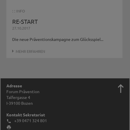
: :
INFO
RE-START
27.10.2017
Die neue Präventionskampagne zum Glücksspiel...
MEHR ERFAHREN

Adresse
Forum Prävention
Talfergasse 4
I-39100
Bozen
Kontakt Sekretariat
+39 0471 324 801

