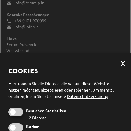
info@forum-p.it

Kontakt Essstörungen
+39 0471 970039

info@infes.it

Links
Forum Prävention
Wer wir sind
Impressum
Datenschutzerklärung
Cookieeinstellungen ändern
COOKIES
Newsletter Anmeldung
Hier können Sie die Dienste, die wir auf dieser Website
nutzen möchten, akzeptieren oder ablehnen.
Um mehr zu
erfahren, lesen Sie bitte unsere
Datenschutzerklärung
Besucher-Statistiken
↓
2
Dienste
Karten