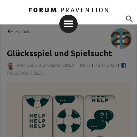


Zurück
Glücksspiel und Spielsucht
MANUEL OBERKALMSTEINER
INFO
12.11.2020
FACEBOOK TEILEN