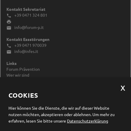
Kontakt Sekretariat
+39 0471 324 801


info@forum-p.it

Kontakt Essstörungen
+39 0471 970039

info@infes.it

Links
Forum Prävention
Wer wir sind
Impressum
Datenschutzerklärung
Cookieeinstellungen ändern
COOKIES
Newsletter Anmeldung
Hier können Sie die Dienste, die wir auf dieser Website
nutzen möchten, akzeptieren oder ablehnen.
Um mehr zu
erfahren, lesen Sie bitte unsere
Datenschutzerklärung