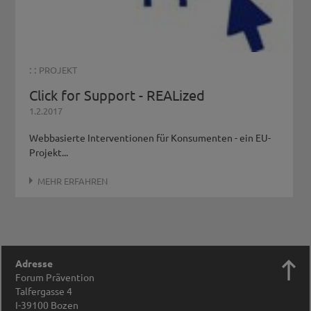
: :
PROJEKT
Click for Support - REALized
1.2.2017
Webbasierte Interventionen für Konsumenten - ein EU-
Projekt...
MEHR ERFAHREN

Adresse
Forum Prävention
Talfergasse 4
I-39100
Bozen