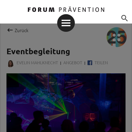


Zurück
Eventbegleitung
EVELIN MAHLKNECHT
ANGEBOT
TEILEN