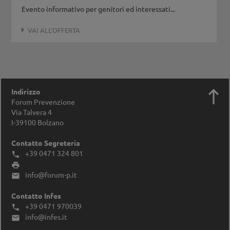
Evento informativo per genitori ed interessati...
VAI ALL'OFFERTA

Indirizzo
Forum Prevenzione
Via Talvera 4
I-39100
Bolzano
Contatto Segreteria
+39 0471 324 801


info@forum-p.it

Contatto Infes
+39 0471 970039

info@infes.it
