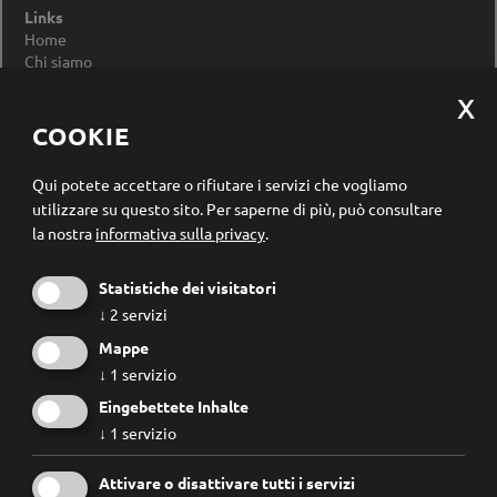
Links
Home
Chi siamo
Impressum
Privacy Policy
Modificare le impostazioni dei cookie
COOKIE
Registrazione newsletter
Qui potete accettare o rifiutare i servizi che vogliamo
utilizzare su questo sito.
Per saperne di più, può consultare
la nostra
informativa sulla privacy
.
Statistiche dei visitatori
↓
2
servizi
Mappe
↓
1
servizio
Eingebettete Inhalte
↓
1
servizio
Conosco e accetto le
regole privacy
.
Attivare o disattivare tutti i servizi