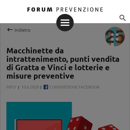


Indietro
Macchinette da
intrattenimento, punti vendita
di Gratta e Vinci e lotterie e
misure preventive
INFO
10.6.2020
CONDIVISIONE FACEBOOK