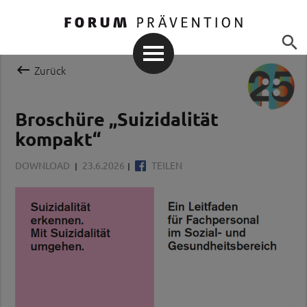


Zurück
Broschüre „Suizidalität
kompakt“
DOWNLOAD
23.6.2026
TEILEN