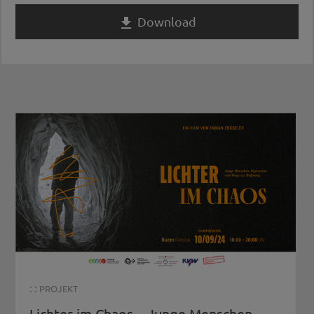
Download

: :
PROJEKT
Lichter im Chaos – Junge Menschen,