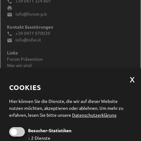
+39 0471 324 801


info@forum-p.it

Kontakt Essstörungen
+39 0471 970039

info@infes.it

Links
Forum Prävention
Wer wir sind
Impressum
Datenschutzerklärung
Cookieeinstellungen ändern
COOKIES
Newsletter Anmeldung
Hier können Sie die Dienste, die wir auf dieser Website
nutzen möchten, akzeptieren oder ablehnen.
Um mehr zu
erfahren, lesen Sie bitte unsere
Datenschutzerklärung
Besucher-Statistiken
↓
2
Dienste