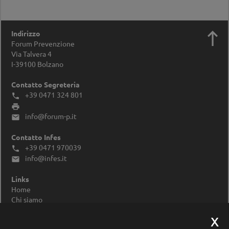

Indirizzo
Forum Prevenzione
Via Talvera 4
I-39100
Bolzano
Contatto Segreteria
+39 0471 324 801


info@forum-p.it

Contatto Infes
+39 0471 970039

info@infes.it

Links
Home
Chi siamo
Impressum
Privacy Policy