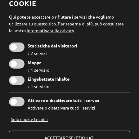
Modificare le impostazioni dei cookie
COOKIE
Registrazione newsletter
Qui potete accettare o rifiutare i servizi che vogliamo
utilizzare su questo sito.
Per saperne di più, può consultare
la nostra
informativa sulla privacy
.
Statistiche dei visitatori
↓
2
servizi
Mappe
↓
1
servizio
Eingebettete Inhalte
↓
1
servizio
Conosco e accetto le
regole privacy
.
Attivare o disattivare tutti i servizi
Attivare o disattivare tutti i servizi
Solo cookie tecnici
© 2026
Forum Prevenzione
IVA: 02267890214 - Codice Fiscale: 94074740211
ACCETTARE SELEZIONATI