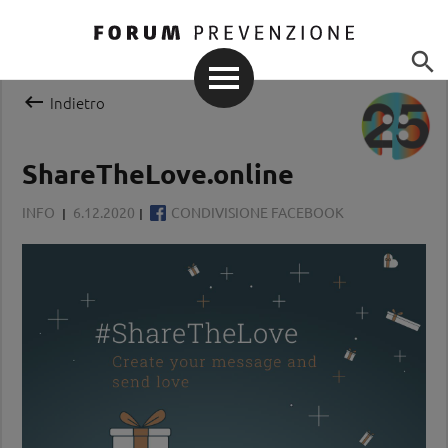


Indietro
ShareTheLove.online
INFO
6.12.2020
CONDIVISIONE FACEBOOK