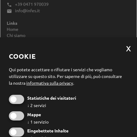
+39 0471 970039

info@infes.it

Links
Home
Chi siamo
Impressum
Privacy Policy
Modificare le impostazioni dei cookie
COOKIE
Registrazione newsletter
Qui potete accettare o rifiutare i servizi che vogliamo
utilizzare su questo sito.
Per saperne di più, può consultare
la nostra
informativa sulla privacy
.
Statistiche dei visitatori
↓
2
servizi
Mappe
↓
1
servizio
Eingebettete Inhalte