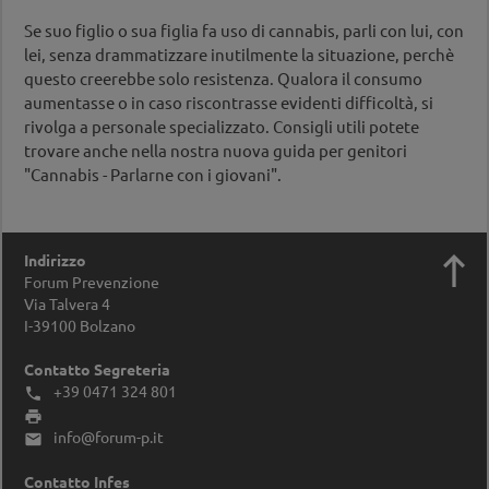
Se suo figlio o sua figlia fa uso di cannabis, parli con lui, con
lei, senza drammatizzare inutilmente la situazione, perchè
questo creerebbe solo resistenza. Qualora il consumo
aumentasse o in caso riscontrasse evidenti difficoltà, si
rivolga a personale specializzato. Consigli utili potete
trovare anche nella nostra nuova guida per genitori
"Cannabis - Parlarne con i giovani".

Indirizzo
Forum Prevenzione
Via Talvera 4
I-39100
Bolzano
Contatto Segreteria
+39 0471 324 801


info@forum-p.it

Contatto Infes