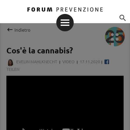


Indietro
Cos'è la cannabis?
EVELIN MAHLKNECHT
VIDEO
17.11.2020
TEILEN