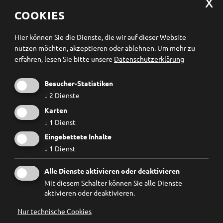
Datenschutzerklärung
Cookieeinstellungen ändern
COOKIES
Newsletter Anmeldung
Hier können Sie die Dienste, die wir auf dieser Website
nutzen möchten, akzeptieren oder ablehnen.
Um mehr zu
erfahren, lesen Sie bitte unsere
Datenschutzerklärung
Besucher-Statistiken
↓
2
Dienste
Karten
↓
1
Dienst
Eingebettete Inhalte
↓
1
Dienst
Ich habe die
Datenschutzbestimmungen
gelesen und
Alle Dienste aktivieren oder deaktivieren
erkenne diese ausdrücklich an.
Mit diesem Schalter können Sie alle Dienste
aktivieren oder deaktivieren.
Nur technische Cookies
© 2026
Forum Prävention