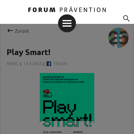


Zurück
Play Smart!
NEWS
17.4.2025
TEILEN