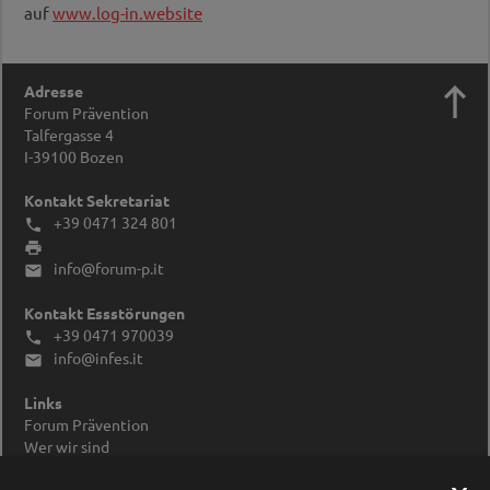
auf
www.log-in.website

Adresse
Forum Prävention
Talfergasse 4
I-39100
Bozen
Kontakt Sekretariat
+39 0471 324 801


info@forum-p.it

Kontakt Essstörungen
+39 0471 970039

info@infes.it

Links
Forum Prävention
Wer wir sind
Impressum