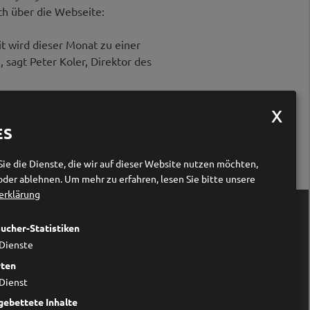
h über die Webseite:
 wird dieser Monat zu einer
sagt Peter Koler, Direktor des
kohol über einen längeren Zeitraum
in verantwortungsvoller Umgang mit
ES
ositives Vorbild sein, wenn sie
Sie die Dienste, die wir auf dieser Website nutzen möchten,
oder ablehnen.
Um mehr zu erfahren, lesen Sie bitte unsere
erklärung

Links
ucher-Statistiken
Forum Prävention
Dienste
Wer wir sind
ten
Impressum
Dienst
Datenschutzerklärung
Cookieeinstellungen ändern
gebettete Inhalte