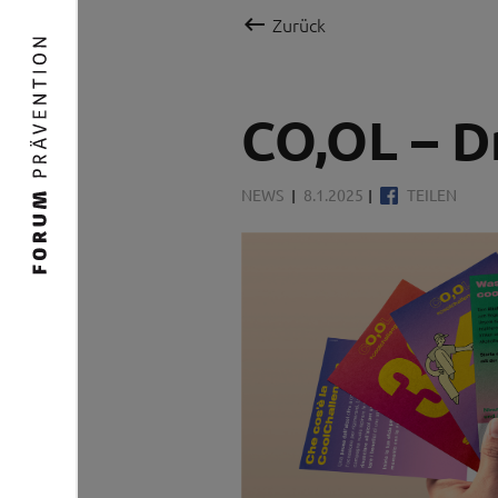

Zurück
CO,OL – D
NEWS
8.1.2025
TEILEN