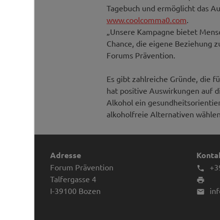
Tagebuch und ermöglicht das Au
www.coolcomma0.com
.
„Unsere Kampagne bietet Mensch
Chance, die eigene Beziehung zu
Forums Prävention.
Es gibt zahlreiche Gründe, die 
hat positive Auswirkungen auf 
Alkohol ein gesundheitsorientier
alkoholfreie Alternativen wählen
Adresse
Kontak
Forum Prävention
+3

Talfergasse 4

I-39100
Bozen
in
