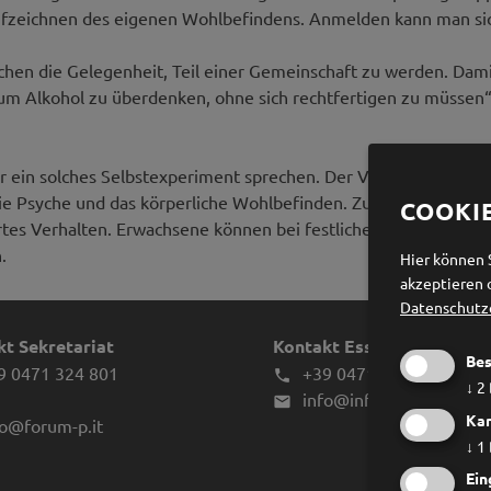
fzeichnen des eigenen Wohlbefindens. Anmelden kann man sic
en die Gelegenheit, Teil einer Gemeinschaft zu werden. Damit
m Alkohol zu überdenken, ohne sich rechtfertigen zu müssen“, 
für ein solches Selbstexperiment sprechen. Der Verzicht auf Al
die Psyche und das körperliche Wohlbefinden. Zudem fördert e
COOKI
tes Verhalten. Erwachsene können bei festlichen Anlässen ein p
.
Hier können 
akzeptieren 
Datenschutz
t Sekretariat
Kontakt Essstörungen
Bes
9 0471 324 801
+39 0471 970039

↓
2
info@infes.it

Kar
fo@forum-p.it
↓
1
Ein