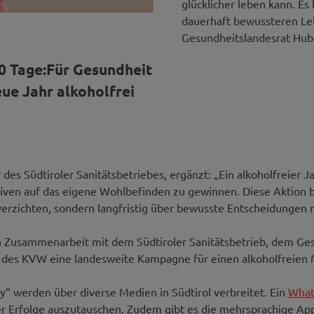
glücklicher leben kann. Es
dauerhaft bewussteren Lebe
Gesundheitslandesrat Hub
0 Tage:Für Gesundheit
ue Jahr alkoholfrei
 des Südtiroler Sanitätsbetriebes, ergänzt: „Ein alkoholfreier J
ven auf das eigene Wohlbefinden zu gewinnen. Diese Aktion bie
verzichten, sondern langfristig über bewusste Entscheidungen 
in Zusammenarbeit mit dem Südtiroler Sanitätsbetrieb, dem Ge
des KVW eine landesweite Kampagne für einen alkoholfreien M
y“ werden über diverse Medien in Südtirol verbreitet. Ein
What
er Erfolge auszutauschen. Zudem gibt es die mehrsprachige App 