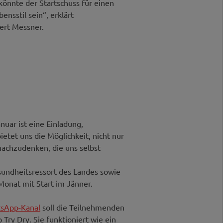
 könnte der Startschuss für einen
nsstil sein“, erklärt
ert Messner.
anuar ist eine Einladung,
tet uns die Möglichkeit, nicht nur
nachzudenken, die uns selbst
sundheitsressort des Landes sowie
onat mit Start im Jänner.
sApp-Kanal
soll die Teilnehmenden
Try Dry. Sie funktioniert wie ein