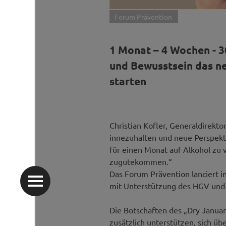
Forum Prävention
1 Monat – 4 Wochen - 3
und Bewusstsein das ne
starten
Christian Kofler, Generaldirektor
innezuhalten und neue Perspekti
für einen Monat auf Alkohol zu 
zugutekommen.“
Das Forum Prävention lanciert 
mit Unterstützung des HGV und 
Die Botschaften des „Dry Januar
zusätzlich unterstützen, sich üb