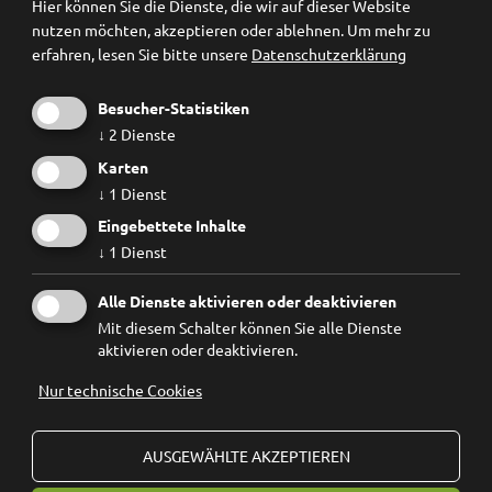
Hier können Sie die Dienste, die wir auf dieser Website
nutzen möchten, akzeptieren oder ablehnen.
Um mehr zu
erfahren, lesen Sie bitte unsere
Datenschutzerklärung
Besucher-Statistiken
↓
2
Dienste
Karten
↓
1
Dienst
Eingebettete Inhalte
↓
1
Dienst
Ich habe die
Datenschutzbestimmungen
gelesen und
Alle Dienste aktivieren oder deaktivieren
erkenne diese ausdrücklich an.
Mit diesem Schalter können Sie alle Dienste
aktivieren oder deaktivieren.
Nur technische Cookies
© 2026
Forum Prävention
MwSt.-Nr.: 02267890214 - Steuernummer 94074740211
AUSGEWÄHLTE AKZEPTIEREN
Stiftung Forum Prävention KDS