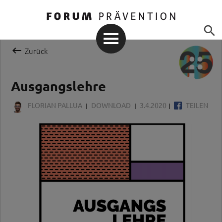


Zurück
Ausgangslehre
FLORIAN PALLUA
DOWNLOAD
3.4.2020
TEILEN