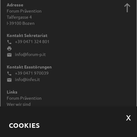

Adresse
Forum Prävention
Talfergasse 4
I-39100
Bozen
Kontakt Sekretariat
+39 0471 324 801


info@forum-p.it

Kontakt Essstörungen
+39 0471 970039

info@infes.it

Links
Forum Prävention
Wer wir sind
Impressum
Datenschutzerklärung
Cookieeinstellungen ändern
COOKIES
Newsletter Anmeldung