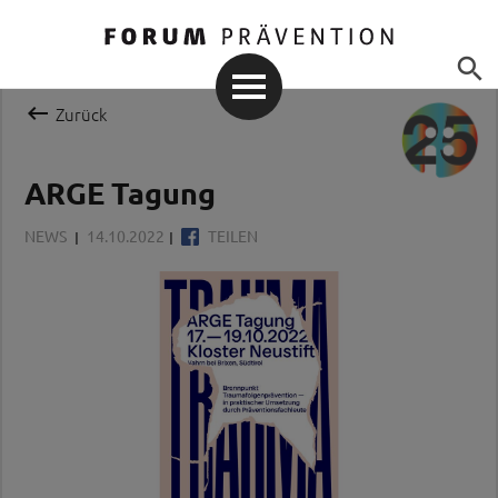


Zurück
ARGE Tagung
NEWS
14.10.2022
TEILEN